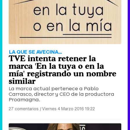
Tráiler de '33 días', la nueva serie de Atresplayer con Julián Villagrán y José Manuel Poga
Tráiler en catalán de 'Ravalear', la nueva serie de HBO Max sobre los fondos buitre
LA QUE SE AVECINA...
TVE intenta retener la
marca 'En la tuya o en la
mía' registrando un nombre
similar
Tráiler de la tercera temporada de 'The Walking Dead: Dead City' de AMC+
La marca actual pertenece a Pablo
Carrasco, director y CEO de la productora
Proamagna.
27 comentarios
|
Viernes 4 Marzo 2016 19:22
Canción ganadora de Eurovisión 2026: DARA con "Bangaranga" por Bulgaria