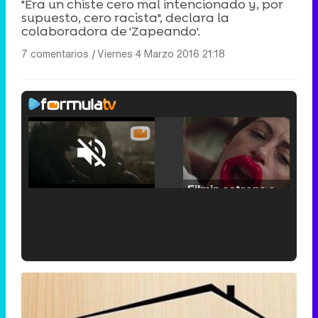
"Era un chiste cero mal intencionado y, por
supuesto, cero racista", declara la
colaboradora de 'Zapeando'.
7 comentarios
|
Viernes 4 Marzo 2016 21:18
Loaded
:
25.30%
/
Unmute
Filmin estrena el tráiler de 'Millennial Mal', su nueva comedia universitaria de la mano de Lorena Iglesias
'120 Minutos' celebra sus 2.000 programas en Telemadrid con un vídeo del día a día en la redacción