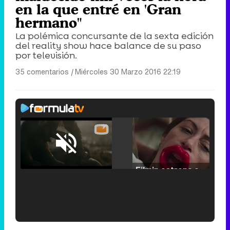
en la que entré en 'Gran
hermano"
La polémica concursante de la sexta edición
del reality show hace balance de su paso
por televisión.
35 comentarios
|
Miércoles 30 Marzo 2016 22:19
Loaded
:
25.30%
/
Unmute
Filmin estrena el tráiler de 'Millennial Mal', su nueva comedia universitaria de la mano de Lorena Iglesias
'120 Minutos' celebra sus 2.000 programas en Telemadrid con un vídeo del día a día en la redacción