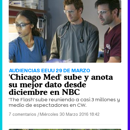
Tráiler de '33 días', la nueva serie de Atresplayer con Julián Villagrán y José Manuel Poga
Tráiler en catalán de 'Ravalear', la nueva serie de HBO Max sobre los fondos buitre
AUDIENCIAS EEUU 29 DE MARZO
'Chicago Med' sube y anota
su mejor dato desde
diciembre en NBC
'The Flash' sube reuniendo a casi 3 millones y
Tráiler de la tercera temporada de 'The Walking Dead: Dead City' de AMC+
medio de espectadores en CW.
7 comentarios
|
Miércoles 30 Marzo 2016 18:42