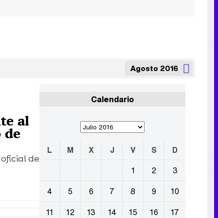
Agosto 2016
Calendario
te al
o de
L
M
X
J
V
S
D
oficial de
1
2
3
4
5
6
7
8
9
10
11
12
13
14
15
16
17