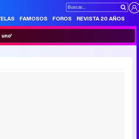
VELAS
FAMOSOS
FOROS
REVISTA 20 AÑOS
 uno'