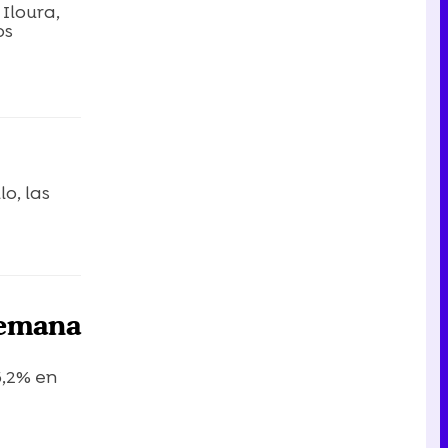
Iloura,
os
o, las
semana
5,2% en