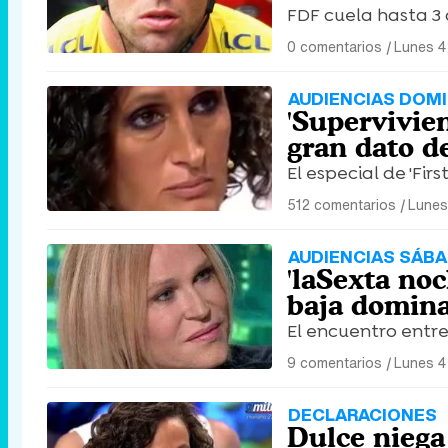
FDF cuela hasta 3 c
0 comentarios
|
Lunes 4 
AUDIENCIAS DOMI
'Supervivien
gran dato d
El especial de 'Fir
512 comentarios
|
Lunes
AUDIENCIAS SÁBA
'laSexta no
baja domina
El encuentro entre
9 comentarios
|
Lunes 4
DECLARACIONES
Dulce niega 