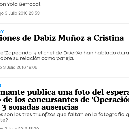
on Yola Berrocal.
o 3 Julio 2016 23:53
É?
siones de Dabiz Muñoz a Cristina
e 'Zapeando' y el chef de DiverXo han hablado dur
obre su relación como pareja.
 3 Julio 2016 19:06
O
mante publica una foto del esper
 de los concursantes de 'Operaci
n 3 sonadas ausencias
 son los tres triunfitos que faltan en la fotografía 
te?
o 3 Julio 2016 18:30