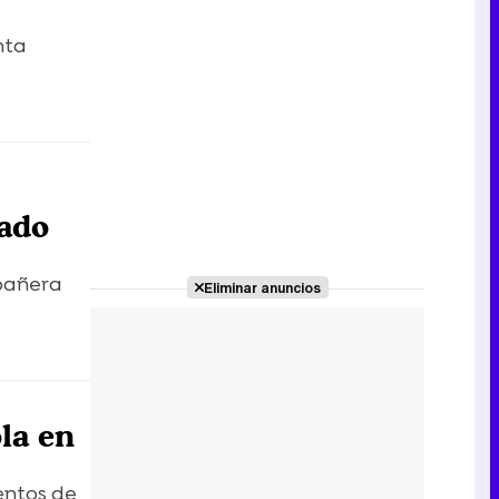
nta
nado
pañera
Eliminar anuncios
la en
entos de