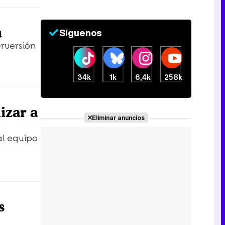
ú
Síguenos
rversión
34k
1k
6,4k
258k
izar a
Eliminar anuncios
al equipo
s