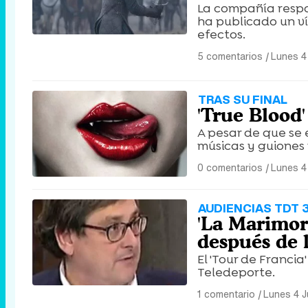
La compañía respon
ha publicado un v
efectos.
5 comentarios
|
Lunes 4 
TRAS SU FINAL
'True Blood
A pesar de que se
músicas y guiones
0 comentarios
|
Lunes 4 
AUDIENCIAS TDT 3
'La Marimor
después de l
El 'Tour de Franci
Teledeporte.
1 comentario
|
Lunes 4 J