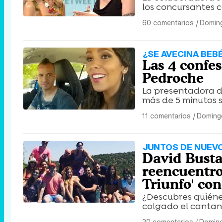
los concursantes c
60 comentarios
|
Doming
¿SE AVECINA BEB
Las 4 confe
Pedroche
La presentadora d
más de 5 minutos s
11 comentarios
|
Domingo
JUNTOS DE NUEV
David Busta
reencuentro
Triunfo' co
¿Descubres quiénes
colgado el cantan
20 comentarios
|
Doming