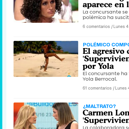
aparece en 
La concursante se 
polémica ha suscit
6 comentarios
|
Lunes 4
POLÉMICO COMP
El agresivo
'Supervivie
por Yola
El concursante h
Yola Berrocal.
61 comentarios
|
Lunes 4
¿MALTRATO?
Carmen Loma
'Supervivien
La colaboradora s