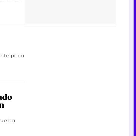
ante poco
ado
ón
que ha