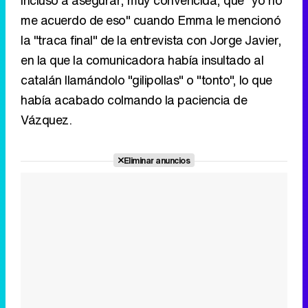
me acuerdo de eso" cuando Emma le mencionó
la "traca final" de la entrevista con Jorge Javier,
en la que la comunicadora había insultado al
catalán llamándolo "gilipollas" o "tonto", lo que
había acabado colmando la paciencia de
Vázquez.
Video
Player
is
loading.
Loaded
:
0%
Fullscreen
Current
0:00
/
Duration
0:00
Remaining
-
0:00
Pause
Unmute
Seek
Seek
back
forward
20
30
seconds
seconds