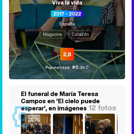
Viva la vida
2017 - 2022
España
Magazine
Corazón
2,8
#0
de 0
Popularidad:
El funeral de María Teresa
Campos en 'El cielo puede
12 fotos
esperar', en imágenes