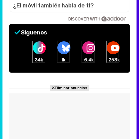
Más que un iPhone
¿El móvil también habla de ti?
DISCOVER WITH
Síguenos
34k
1k
6,4k
258k