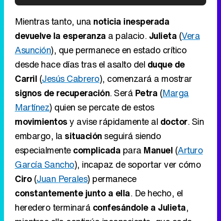
'120 Minutos' celebra sus 2.000 programas en Telemadrid con un vídeo del día a día en la redacción
Mientras tanto, una
noticia inesperada
devuelve la esperanza
a palacio.
Julieta
(
Vera
Asunción
), que permanece en estado crítico
desde hace días tras el asalto del
duque de
Tráiler de '33 días', la nueva serie de Atresplayer con Julián Villagrán y José Manuel Poga
Carril
(
Jesús Cabrero
), comenzará a mostrar
signos de recuperación
. Será
Petra
(
Marga
Martínez
) quien se percate de estos
movimientos
y avise rápidamente al
doctor
. Sin
Tráiler en catalán de 'Ravalear', la nueva serie de HBO Max sobre los fondos buitre
embargo, la
situación
seguirá siendo
especialmente
complicada
para
Manuel
(
Arturo
García Sancho
), incapaz de soportar ver cómo
Ciro
(
Juan Perales
) permanece
Tráiler de la tercera temporada de 'The Walking Dead: Dead City' de AMC+
constantemente
junto a ella
. De hecho, el
heredero terminará
confesándole a Julieta
,