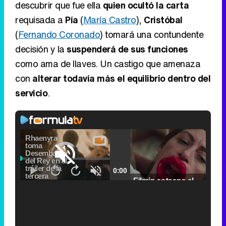
descubrir que fue ella
quien ocultó la carta
requisada a
Pía
(
María Castro
),
Cristóbal
(
Fernando Coronado
) tomará una contundente
decisión y la
suspenderá de sus funciones
como ama de llaves. Un castigo que amenaza
con
alterar todavía más el equilibrio dentro del
servicio
.
Video
Player
is
Loaded
:
loading.
5.31%
Picture-
Fullscr
Current
0:00
/
Duration
2:24
Remaining
-
2:24
in-
Pause
Unmute
Seek
Seek
Picture
Filmin estrena el tráiler de 'Millennial Mal', su nueva comedia universitaria de la mano de Lorena Iglesias
back
forward
20
30
seconds
seconds
Time
Time