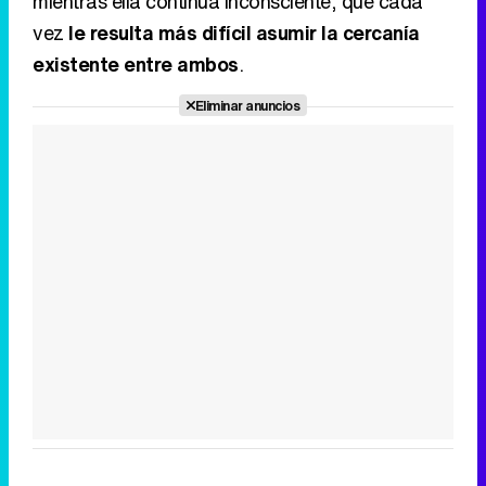
mientras ella continúa inconsciente, que cada
vez
le resulta más difícil asumir la cercanía
Canción ganadora de Eurovisión 2026: DARA con "Bangaranga" por Bulgaria
existente entre ambos
.
Eliminar anuncios