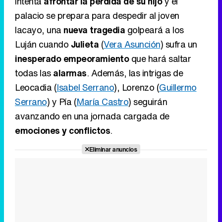
intenta
afrontar la pérdida de su hijo
y el
palacio se prepara para despedir al joven
lacayo, una
nueva tragedia
golpeará a los
Luján cuando
Julieta
(
Vera Asunción
) sufra un
inesperado empeoramiento
que hará saltar
todas las
alarmas
. Además, las intrigas de
Leocadia (
Isabel Serrano
), Lorenzo (
Guillermo
Serrano
) y Pía (
María Castro
) seguirán
avanzando en una jornada cargada de
emociones y conflictos
.
Eliminar anuncios