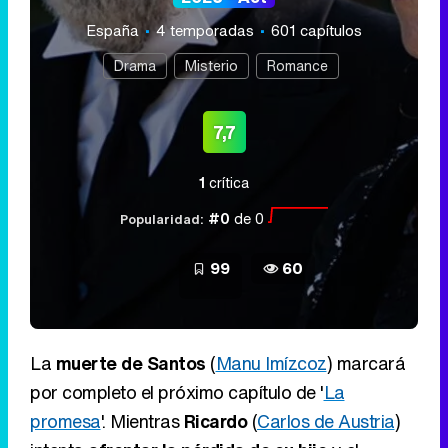
España
4 temporadas
601 capítulos
Drama
Misterio
Romance
7,7
1
crítica
#0
de 0
Popularidad:
99
60
La
muerte de Santos
(
Manu Imízcoz
) marcará
por completo el próximo capítulo de '
La
promesa
'. Mientras
Ricardo
(
Carlos de Austria
)