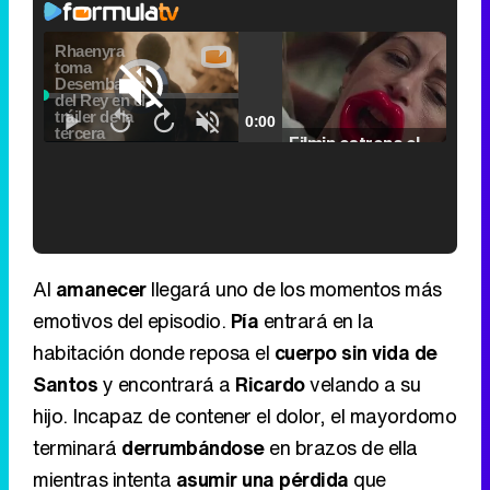
Video
Player
is
Loaded
:
loading.
0.00%
Fullscreen
Current
0:00
/
Duration
2:24
Remaining
-
2:24
Pause
Unmute
Seek
Seek
Filmin estrena el tráiler de 'Millennial Mal', su nueva comedia universitaria de la mano de Lorena Iglesias
back
forward
20
30
seconds
seconds
Time
Time
'120 Minutos' celebra sus 2.000 programas en Telemadrid con un vídeo del día a día en la redacción
Al
amanecer
llegará uno de los momentos más
emotivos del episodio.
Pía
entrará en la
habitación donde reposa el
cuerpo sin vida de
Santos
y encontrará a
Ricardo
velando a su
Tráiler de '33 días', la nueva serie de Atresplayer con Julián Villagrán y José Manuel Poga
hijo. Incapaz de contener el dolor, el mayordomo
terminará
derrumbándose
en brazos de ella
mientras intenta
asumir una pérdida
que