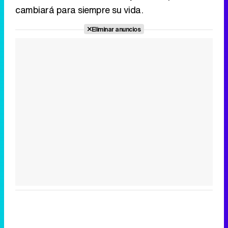
cambiará para siempre su vida.
Tráiler en catalán de 'Ravalear', la nueva serie de HBO Max sobre los fondos buitre
Eliminar anuncios
Tráiler de la tercera temporada de 'The Walking Dead: Dead City' de AMC+
Canción ganadora de Eurovisión 2026: DARA con "Bangaranga" por Bulgaria