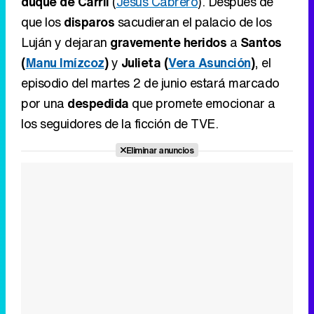
duque de Carril
(
Jesús Cabrero
). Después de
que los
disparos
sacudieran el palacio de los
Luján y dejaran
gravemente heridos
a
Santos
(
Manu Imízcoz
)
y
Julieta (
Vera Asunción
)
, el
episodio del martes 2 de junio estará marcado
por una
despedida
que promete emocionar a
los seguidores de la ficción de TVE.
Eliminar anuncios