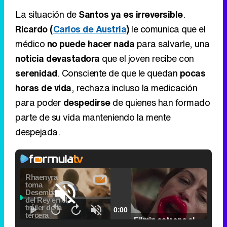
La situación de
Santos ya es irreversible
.
Ricardo (
Carlos de Austria
)
le comunica que el
médico
no puede hacer nada
para salvarle, una
noticia devastadora
que el joven recibe con
serenidad
. Consciente de que le quedan
pocas
horas de vida
, rechaza incluso la medicación
para poder
despedirse
de quienes han formado
parte de su vida manteniendo la mente
despejada.
Video
Player
is
Loaded
:
loading.
0.00%
Picture-
Fullscr
Current
0:00
/
Duration
2:24
Remaining
-
2:24
in-
Pause
Unmute
Seek
Seek
Picture
Filmin estrena el tráiler de 'Millennial Mal', su nueva comedia universitaria de la mano de Lorena Iglesias
back
forward
20
30
seconds
seconds