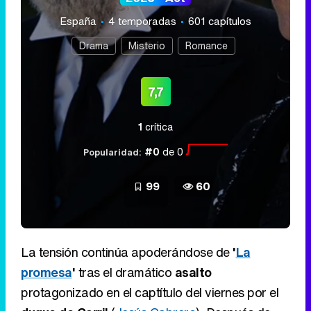
España
4 temporadas
601 capítulos
Drama
Misterio
Romance
7,7
1
crítica
#0
de 0
Popularidad:
99
60
La tensión continúa apoderándose de
'
La
promesa
'
tras el dramático
asalto
protagonizado en el captítulo del viernes por el