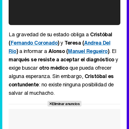
Time
Time
'120 Minutos' celebra sus 2.000 programas en Telemadrid con un vídeo del día a día en la redacción
La gravedad de su estado obliga a
Cristóbal
(
Fernando Coronado
)
y
Teresa (
Andrea Del
Río
)
a informar a
Alonso (
Manuel Regueiro
)
. El
marqués se resiste a aceptar el diagnóstico
y
Tráiler de '33 días', la nueva serie de Atresplayer con Julián Villagrán y José Manuel Poga
exige buscar
otro médico
que pueda ofrecer
alguna esperanza. Sin embargo,
Cristóbal es
contundente
: no existe ninguna posibilidad de
salvar al muchacho.
Tráiler en catalán de 'Ravalear', la nueva serie de HBO Max sobre los fondos buitre
Eliminar anuncios
Tráiler de la tercera temporada de 'The Walking Dead: Dead City' de AMC+