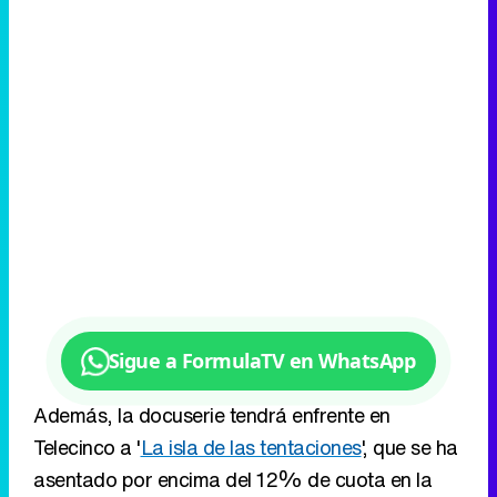
Sigue a FormulaTV en WhatsApp
Además, la docuserie tendrá enfrente en
Telecinco a '
La isla de las tentaciones
', que se ha
asentado por encima del 12% de cuota en la
noche del miércoles, y en Antena 3 al estreno de
la nueva temporada de
'
¡Salta!
'
en Antena 3, el
concurso presentado por
Manel Fuentes
que
toma el relevo de
'
Mask Singer: adivina quién
canta
'
.