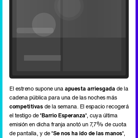
Seek
Seek
tercera
Filmin estrena el tráiler de 'Millennial Mal', su nueva comedia universitaria de la mano de Lorena Iglesias
back
forward
temporada de
20
30
seconds
seconds
'La Casa del
Time
Time
Dragón'
'120 Minutos' celebra sus 2.000 programas en Telemadrid con un vídeo del día a día en la redacción
El estreno supone una
apuesta arriesgada
de la
cadena pública para una de las noches más
competitivas
de la semana. El espacio recogerá
el testigo de
'Barrio Esperanza'
, cuya última
Tráiler de '33 días', la nueva serie de Atresplayer con Julián Villagrán y José Manuel Poga
emisión en dicha franja anotó un 7,7% de cuota
de pantalla, y de
'Se nos ha ido de las manos'
,
que el pasado miércoles registró un 8,8%.
Tráiler en catalán de 'Ravalear', la nueva serie de HBO Max sobre los fondos buitre
Eliminar anuncios