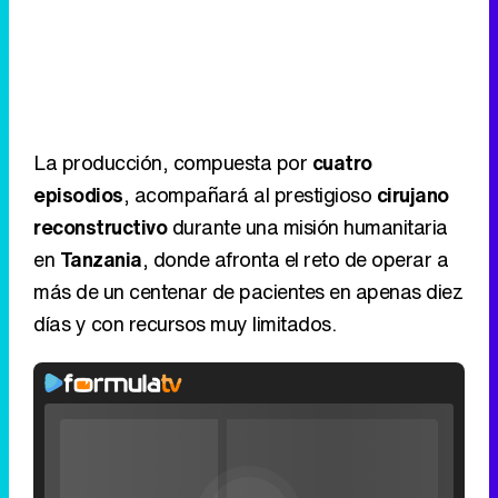
La producción, compuesta por
cuatro
episodios
, acompañará al prestigioso
cirujano
reconstructivo
durante una misión humanitaria
en
Tanzania
, donde afronta el reto de operar a
más de un centenar de pacientes en apenas diez
días y con recursos muy limitados.
Rhaenyra
toma
Desembarco
del Rey en el
Loaded
:
0%
Fullscreen
tráiler de la
Current
0:00
/
Duration
2:24
Remaining
-
2:24
Pause
Unmute