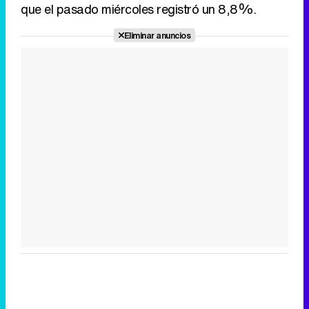
Tráiler de la tercera temporada de 'The Walking Dead: Dead City' de AMC+
Canción ganadora de Eurovisión 2026: DARA con "Bangaranga" por Bulgaria