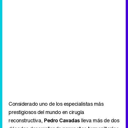
Considerado uno de los especialistas más
prestigiosos del mundo en cirugía
reconstructiva,
Pedro Cavadas
lleva más de dos
décadas desarrollando
proyectos humanitarios
en África
de forma
altruista
, una faceta menos
conocida de su trayectoria profesional que
ahora protagonizará esta nueva
apuesta
documental
de La 1.