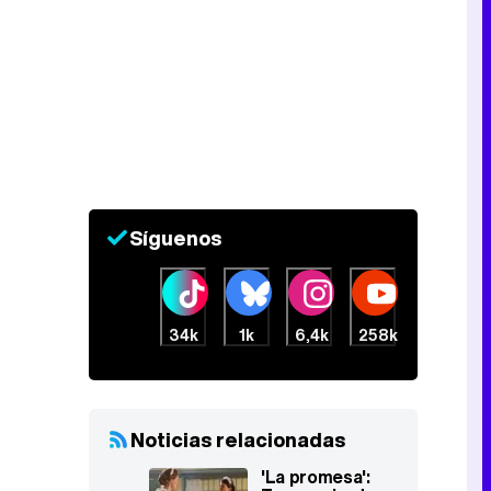
Síguenos
34k
1k
6,4k
258k
Noticias relacionadas
'La promesa':