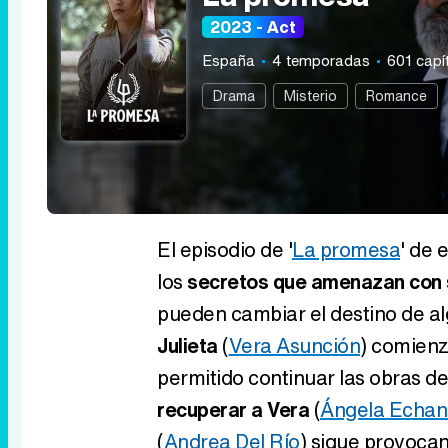
2023 - Act
España
4 temporadas
601 capí
Drama
Misterio
Romance
El episodio de '
La promesa
' de 
los
secretos que amenazan con sa
pueden cambiar el destino de al
Julieta
(
Vera Asunción
) comienz
permitido continuar las obras d
recuperar a Vera
(
Ángela Echan
(
Andrea Del Río
) sigue provoca