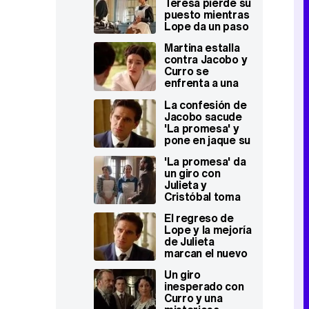
Teresa pierde su
puesto mientras
Lope da un paso
decisivo con
Martina estalla
Vera
contra Jacobo y
Curro se
enfrenta a una
importante
La confesión de
decisión en 'La
Jacobo sacude
promesa'
'La promesa' y
pone en jaque su
futuro con
'La promesa' da
Martina
un giro con
Julieta y
Cristóbal toma
una drástica
El regreso de
decisión contra
Lope y la mejoría
Teresa
de Julieta
marcan el nuevo
capítulo de 'La
Un giro
Promesa'
inesperado con
Curro y una