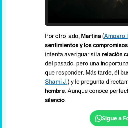
Loaded
:
25.30%
/
Unmute
Por otro lado,
Martina
(
Amparo P
sentimientos y los compromisos
intenta averiguar si la
relación c
del pasado, pero una inoportun
que responder. Más tarde, él b
Shami J.
) y le pregunta directa
hombre
. Aunque conoce perfect
silencio
.
Sigue a 