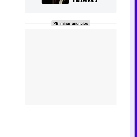
misteriosa
aparición ante
Vera marcan 'La
Promesa'
Eliminar anuncios