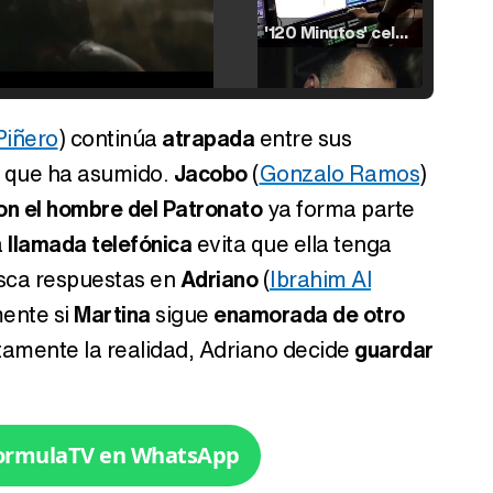
'120 Minutos' celebra sus 2.000 programas en Telemadrid con un vídeo del día a día en la redacción
iñero
) continúa
atrapada
entre sus
Tráiler de '33 días', la nueva serie de Atresplayer con Julián Villagrán y José Manuel Poga
que ha asumido.
Jacobo
(
Gonzalo Ramos
)
on el hombre del Patronato
ya forma parte
a
llamada telefónica
evita que ella tenga
usca respuestas en
Adriano
(
Ibrahim Al
Tráiler en catalán de 'Ravalear', la nueva serie de HBO Max sobre los fondos buitre
mente si
Martina
sigue
enamorada de otro
amente la realidad, Adriano decide
guardar
Tráiler de la tercera temporada de 'The Walking Dead: Dead City' de AMC+
FormulaTV en WhatsApp