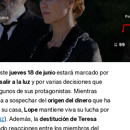
Po
tulos
99
este
jueves 18 de junio
estará marcado por
lir a la luz
y por varias decisiones que
gunos de sus protagonistas. Mientras
a a sospechar del
origen del dinero
que ha
e su casa,
Lope
mantiene viva su lucha por
iz
). Además, la
destitución de Teresa
ndo reacciones entre los miembros del