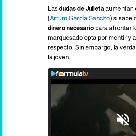
Las
dudas de Julieta
aumentan 
(
Arturo García Sancho
) si sab
dinero necesario
para afrontar l
marquesado opta por mentir y a
respecto. Sin embargo, la verd
la joven.