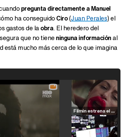
cuando
pregunta directamente a Manuel
e cómo ha conseguido
Ciro
(
Juan Perales
) el
os gastos de la
obra
. El heredero del
segura que no tiene
ninguna información
al
ad está mucho más cerca de lo que imagina
Filmin estrena el tráiler de 'Millennial Mal', su nueva comedia universitaria de la mano de Lorena Iglesias