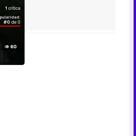
1
crítica
pularidad:
#0
de 0
60