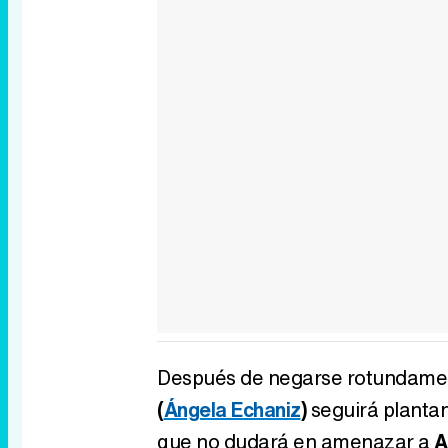
Después de negarse rotundamen
(
Ángela Echaniz
)
seguirá planta
que no dudará en amenazar a
A