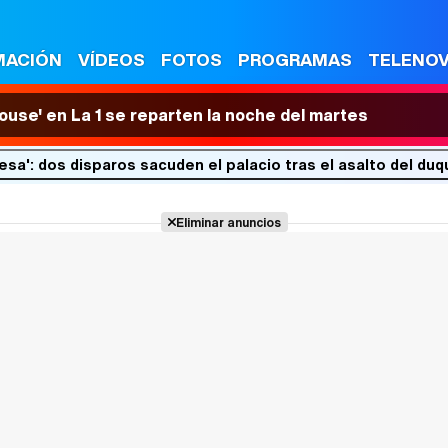
MACIÓN
VÍDEOS
FOTOS
PROGRAMAS
TELENO
House' en La 1 se reparten la noche del martes
sa': dos disparos sacuden el palacio tras el asalto del duqu
Eliminar anuncios