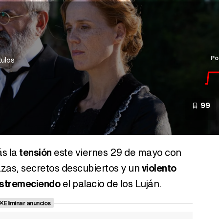
Po
tulos
99
ás la
tensión
este viernes 29 de mayo con
as, secretos descubiertos y un
violento
stremeciendo
el palacio de los Luján.
Eliminar anuncios