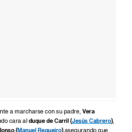
te a marcharse con su padre,
Vera
ndo cara al
duque de Carril (
Jesús Cabrero
)
,
lonso (
Manuel Regueiro
)
asegurando que