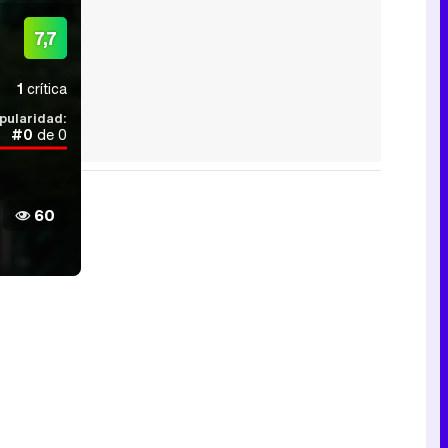
7,7
1
crítica
pularidad:
#0
de 0
60