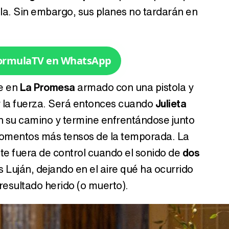
lla. Sin embargo, sus planes no tardarán en
Tráiler en catalán de 'Ravalear', la nueva serie de HBO Max sobre los fondos buitre
FormulaTV en WhatsApp
se en
La Promesa
armado con una pistola y
or la fuerza. Será entonces cuando
Julieta
Tráiler de la tercera temporada de 'The Walking Dead: Dead City' de AMC+
n su camino y termine enfrentándose junto
momentos más tensos de la temporada. La
e fuera de control cuando el sonido de
dos
Canción ganadora de Eurovisión 2026: DARA con "Bangaranga" por Bulgaria
s Luján, dejando en el aire qué ha ocurrido
resultado herido (o muerto).