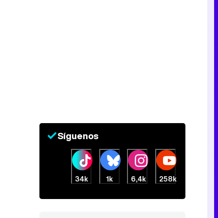
Síguenos
34k
1k
6,4k
258k