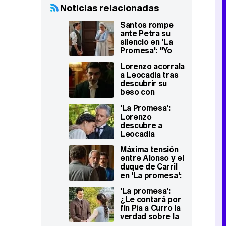
Noticias relacionadas
Santos rompe
ante Petra su
silencio en 'La
Promesa': "Yo
maté a mi
Lorenzo acorrala
madre"
a Leocadia tras
descubrir su
beso con
Cristóbal en 'La
'La Promesa':
Promesa'
Lorenzo
descubre a
Leocadia
besándose con
Máxima tensión
Cristóbal
entre Alonso y el
duque de Carril
en 'La promesa':
¿llegarán a las
'La promesa':
manos?
¿Le contará por
fin Pía a Curro la
verdad sobre la
muerte de Jana?