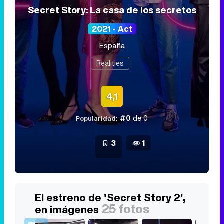
Secret Story: La casa de los secretos
2021 - Act
España
Realities
4,1
#0
de 0
Popularidad:
3
1
El estreno de 'Secret Story 2',
25 fotos
en imágenes