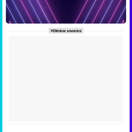
Loaded
:
6.74%
/
Unmute
Eliminar anuncios