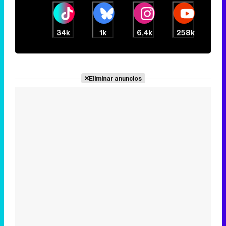
34k
1k
6,4k
258k
Eliminar anuncios