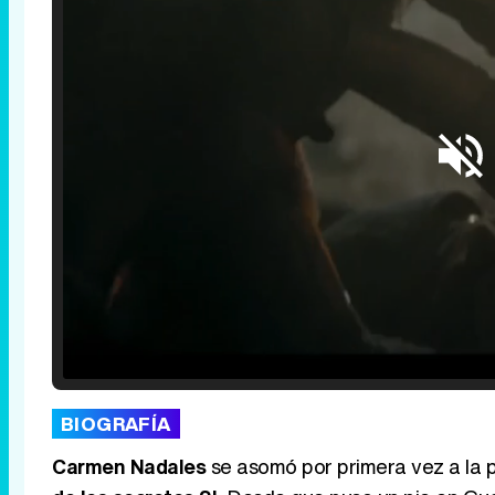
Loaded
:
25.30%
/
Unmute
BIOGRAFÍA
Carmen Nadales
se asomó por primera vez a la