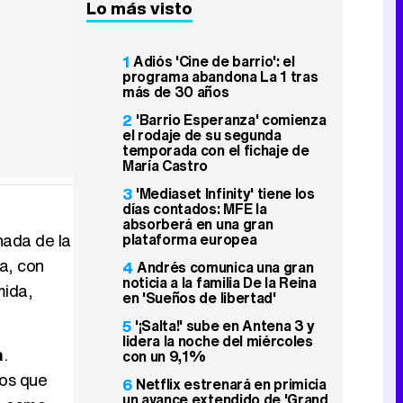
Lo más visto
1
Adiós 'Cine de barrio': el
programa abandona La 1 tras
más de 30 años
2
'Barrio Esperanza' comienza
el rodaje de su segunda
temporada con el fichaje de
María Castro
3
'Mediaset Infinity' tiene los
días contados: MFE la
absorberá en una gran
nada de la
plataforma europea
a, con
4
Andrés comunica una gran
noticia a la familia De la Reina
mida,
en 'Sueños de libertad'
5
'¡Salta!' sube en Antena 3 y
lidera la noche del miércoles
a
.
con un 9,1%
los que
6
Netflix estrenará en primicia
un avance extendido de 'Grand