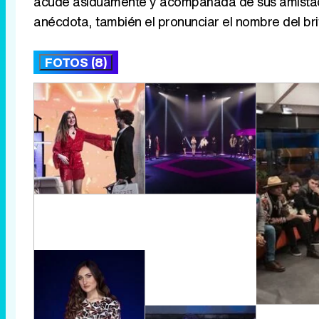
acude asiduamente y acompañada de sus amista
anécdota, también el pronunciar el nombre del br
FOTOS (8)