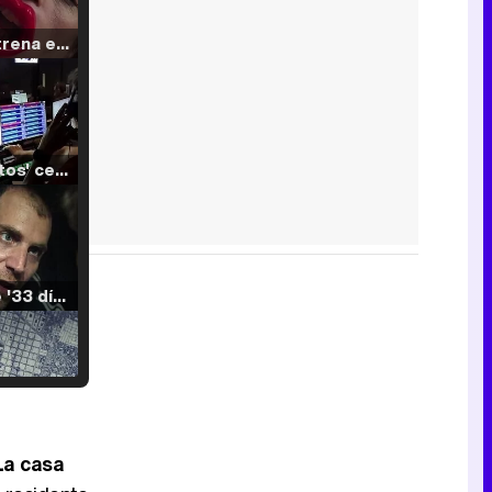
Filmin estrena el tráiler de 'Millennial Mal', su nueva comedia universitaria de la mano de Lorena Iglesias
'120 Minutos' celebra sus 2.000 programas en Telemadrid con un vídeo del día a día en la redacción
Tráiler de '33 días', la nueva serie de Atresplayer con Julián Villagrán y José Manuel Poga
Tráiler en catalán de 'Ravalear', la nueva serie de HBO Max sobre los fondos buitre
La casa