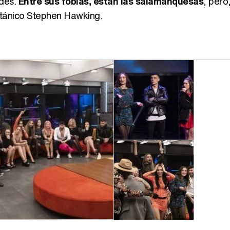
des.
Entre sus fobias, están las salamanquesas
, pero
itánico Stephen Hawking.