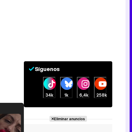
Síguenos
34k
1k
6,4k
258k
Eliminar anuncios