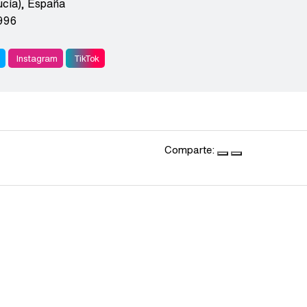
cía)
,
España
996
r
Instagram
TikTok
Comparte: