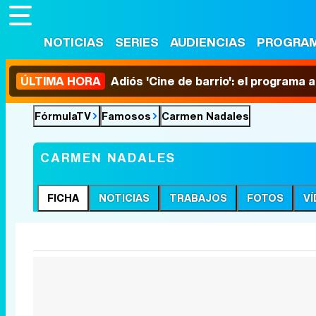
NOTICIAS
SERIES
AUDIENCIAS
PROGRA
ÚLTIMA HORA
Adiós 'Cine de barrio': el programa
FórmulaTV
Famosos
Carmen Nadales
CARMEN NADALES
FICHA
NOTICIAS
TRABAJOS
FOTOS
V