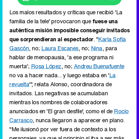
Los malos resultados y críticas que recibió 'La
familia de la tele' provocaron que
fuese una
auténtica misión imposible conseguir invitados
que sorprendieran al espectador
. "
Karla Sofía
Gascón
, no;
Laura Escanes
, no;
Nina
, para
hablar de menopausia, 'a ese programa ni
muerta';
Rosa López
, no;
Andreu Buenafuente
no va a hacer nada... y luego estaba en '
La
revuelta
'", relata Alonso, coordinadora de
invitados. Las negativas se acumulaban
mientras los nombres de colaboradores
anunciados en 'El gran desfile', como el de
Rocío
Carrasco
, nunca llegaron a aparecer en plano.
"Me ilusionó por ver fuera de contexto a los
personajes, ya que al principio sí iba a ser más