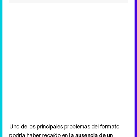
Tráiler de la tercera temporada de 'The Walking Dead: Dead City' de AMC+
Canción ganadora de Eurovisión 2026: DARA con "Bangaranga" por Bulgaria
Uno de los principales problemas del formato
podría haber recaído en
la ausencia de un