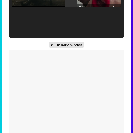
/
Unmute
Filmin estrena el tráiler de 'Millennial Mal', su nueva comedia universitaria de la mano de Lorena Iglesias
'120 Minutos' celebra sus 2.000 programas en Telemadrid con un vídeo del día a día en la redacción
Eliminar anuncios
Tráiler de '33 días', la nueva serie de Atresplayer con Julián Villagrán y José Manuel Poga
Tráiler en catalán de 'Ravalear', la nueva serie de HBO Max sobre los fondos buitre