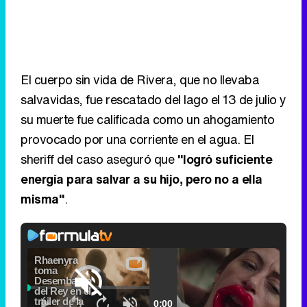
El cuerpo sin vida de Rivera, que no llevaba
salvavidas, fue rescatado del lago el 13 de julio y
su muerte fue calificada como un ahogamiento
provocado por una corriente en el agua. El
sheriff del caso aseguró que
"logró suficiente
energía para salvar a su hijo, pero no a ella
misma"
.
Video
Player
is
Loaded
:
loading.
5.31%
Picture-
Fullscr
Current
0:00
/
Duration
2:24
Remaining
-
2:24
in-
Pause
Unmute
Seek
Seek