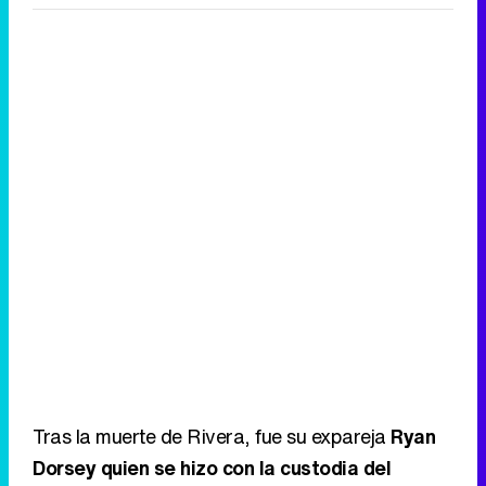
Tráiler de la tercera temporada de 'The Walking Dead: Dead City' de AMC+
Canción ganadora de Eurovisión 2026: DARA con "Bangaranga" por Bulgaria
Tras la muerte de Rivera, fue su expareja
Ryan
Dorsey quien se hizo con la custodia del