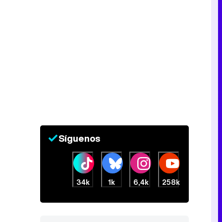
Síguenos
34k
1k
6,4k
258k