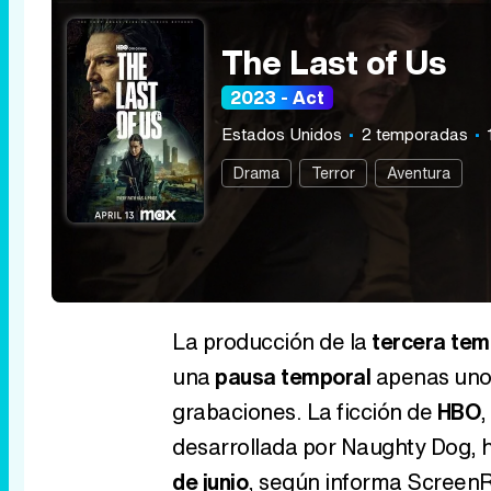
The Last of Us
2023 - Act
Estados Unidos
2 temporadas
Drama
Terror
Aventura
La producción de la
tercera tem
una
pausa temporal
apenas uno
grabaciones. La ficción de
HBO
,
desarrollada por Naughty Dog, 
de junio
, según informa ScreenRa