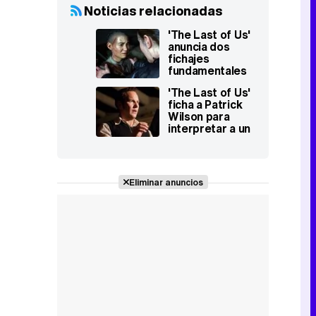
Noticias relacionadas
'The Last of Us'
anuncia dos
fichajes
fundamentales
para la tercera
'The Last of Us'
temporada
ficha a Patrick
Wilson para
interpretar a un
personaje clave
en la tercera
temporada
Eliminar anuncios