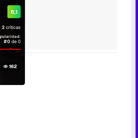
8,1
2
críticas
pularidad:
#0
de 0
162