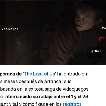
Po
16 capítulos
168
porada de '
The Last of Us
'
ha entrado en
s meses después de arrancar sus
 basada en la exitosa saga de videojuegos
ha
interrumpido su rodaje entre el 1 y el 28
nt y tal y como figura en los
registros