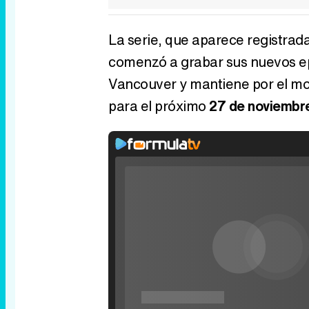
La serie, que aparece registrada
comenzó a grabar sus nuevos e
Vancouver y mantiene por el mom
para el próximo
27 de noviembr
Rhaenyra toma Desembarco del Rey en el t
tercera temporada de 'La Casa del Dragón
P