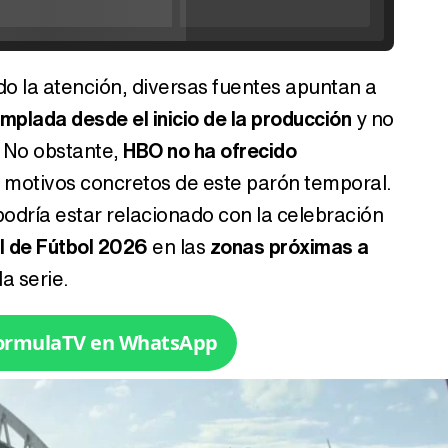
ideo
o la atención, diversas fuentes apuntan a
Tráiler de '33 días', la nueva serie de Atresplayer con Julián Villagrán y José Manuel Poga
plada desde el inicio de la producción
y no
 No obstante,
HBO no ha ofrecido
 motivos concretos de este parón temporal.
dría estar relacionado con la celebración
Tráiler en catalán de 'Ravalear', la nueva serie de HBO Max sobre los fondos buitre
l de Fútbol 2026
en las
zonas próximas a
la serie.
Tráiler de la tercera temporada de 'The Walking Dead: Dead City' de AMC+
FormulaTV en WhatsApp