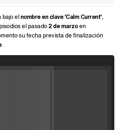
 bajo el
nombre en clave 'Calm Current'
,
pisodios el pasado
2 de marzo
en
ento su fecha prevista de finalización
e
.
ráiler de la
'
Filmin estrena el tráiler de 'Millennial Mal', su nueva comedia universitaria de la mano de Lorena Iglesias
lay
'120 Minutos' celebra sus 2.000 programas en Telemadrid con un vídeo del día a día en la redacción