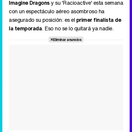
Imagine Dragons
y su 'Racioactive' esta semana
con un espectáculo aéreo asombroso ha
asegurado su posición: es el
primer finalista de
la temporada
. Eso no se lo quitará ya nadie.
Tráiler en catalán de 'Ravalear', la nueva serie de HBO Max sobre los fondos buitre
Eliminar anuncios
Tráiler de la tercera temporada de 'The Walking Dead: Dead City' de AMC+
Canción ganadora de Eurovisión 2026: DARA con "Bangaranga" por Bulgaria