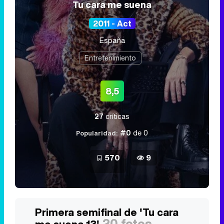
Tu cara me suena
2011 - Act
España
Entretenimiento
8,5
27
críticas
#0
de 0
Popularidad:
570
9
Primera semifinal de 'Tu cara
20 fotos