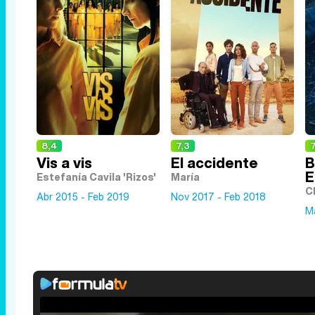
8,4
7,3
7
Vis a vis
El accidente
B
E
Estefanía Cavila 'Rizos'
María
C
Abr 2015 - Feb 2019
Nov 2017 - Feb 2018
M