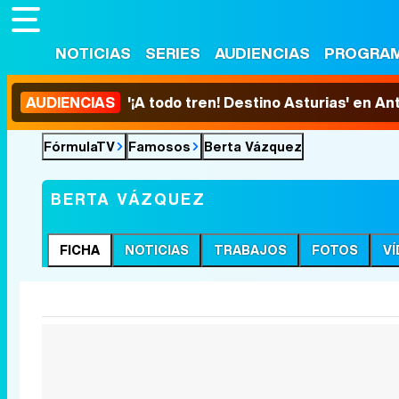
NOTICIAS
SERIES
AUDIENCIAS
PROGRA
AUDIENCIAS
'¡A todo tren! Destino Asturias' en An
FórmulaTV
Famosos
Berta Vázquez
BERTA VÁZQUEZ
FICHA
NOTICIAS
TRABAJOS
FOTOS
V