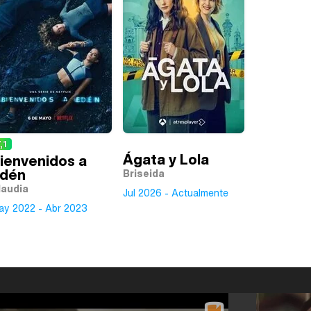
,1
Ágata y Lola
ienvenidos a
dén
Briseida
laudia
Jul 2026 - Actualmente
ay 2022 - Abr 2023