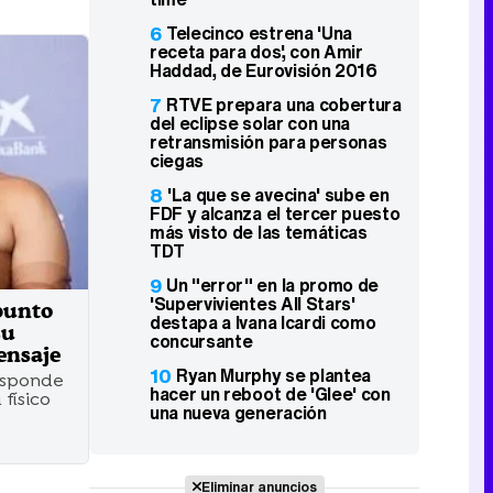
6
Telecinco estrena 'Una
receta para dos', con Amir
Haddad, de Eurovisión 2016
7
RTVE prepara una cobertura
del eclipse solar con una
retransmisión para personas
ciegas
8
'La que se avecina' sube en
FDF y alcanza el tercer puesto
más visto de las temáticas
TDT
9
Un "error" en la promo de
'Supervivientes All Stars'
punto
destapa a Ivana Icardi como
su
concursante
ensaje
10
Ryan Murphy se plantea
responde
hacer un reboot de 'Glee' con
 físico
una nueva generación
4
Eliminar anuncios