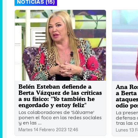
NOTICIAS (15)
Belén Esteban defiende a
Ana Ro
Berta Vázquez de las críticas
a Berta
a su físico: "Yo también he
ataques
engordado y estoy feliz"
odio por
Los colaboradores de 'Sálvame'
La prese
ponen el foco en las redes sociales
defensa de
y en las ...
tras las cr
Martes 14 Febrero 2023 12:46
Lunes 13 F