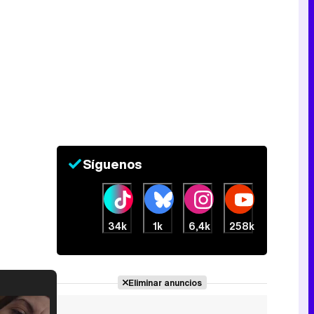
Síguenos
34k
1k
6,4k
258k
Eliminar anuncios