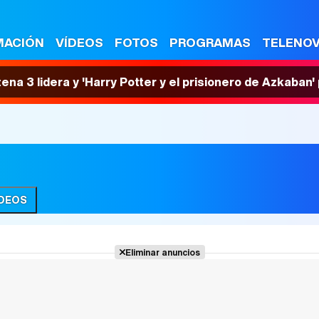
MACIÓN
VÍDEOS
FOTOS
PROGRAMAS
TELENO
tena 3 lidera y 'Harry Potter y el prisionero de Azkaban
ÍDEOS
Eliminar anuncios