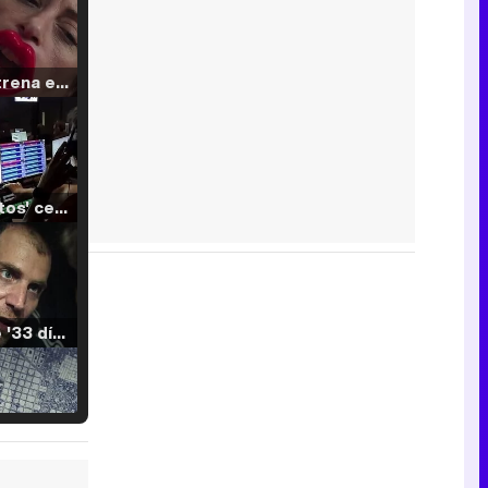
Filmin estrena el tráiler de 'Millennial Mal', su nueva comedia universitaria de la mano de Lorena Iglesias
'120 Minutos' celebra sus 2.000 programas en Telemadrid con un vídeo del día a día en la redacción
Tráiler de '33 días', la nueva serie de Atresplayer con Julián Villagrán y José Manuel Poga
Tráiler en catalán de 'Ravalear', la nueva serie de HBO Max sobre los fondos buitre