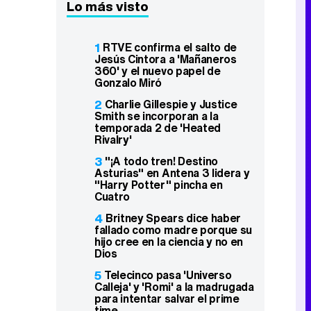
Lo más visto
1
RTVE confirma el salto de
Jesús Cintora a 'Mañaneros
360' y el nuevo papel de
Gonzalo Miró
2
Charlie Gillespie y Justice
Smith se incorporan a la
temporada 2 de 'Heated
Rivalry'
3
"¡A todo tren! Destino
Asturias" en Antena 3 lidera y
"Harry Potter" pincha en
Cuatro
4
Britney Spears dice haber
fallado como madre porque su
hijo cree en la ciencia y no en
Dios
5
Telecinco pasa 'Universo
Calleja' y 'Romi' a la madrugada
para intentar salvar el prime
time