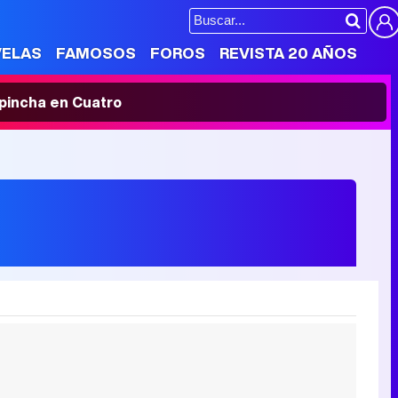
VELAS
FAMOSOS
FOROS
REVISTA 20 AÑOS
' pincha en Cuatro