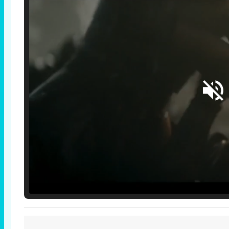
Loaded
:
29.30%
/
Unmute