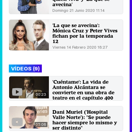
avecina'
Domingo 21 Junio 2020 11:14
'La que se avecina':
Mónica Cruz y Peter Vives
fichan por la temporada
12
Viernes 14 Febrero 2020 18:27
VÍDEOS (9)
'Cuéntame': La vida de
Antonio Alcántara se
convierte en una obra de
00:23
teatro en el capítulo 400
de la serie
25 de abril 2022
Dani Muriel ('Hospital
Valle Norte'): "Se puede
hacer siempre lo mismo y
05:08
ser distinto"