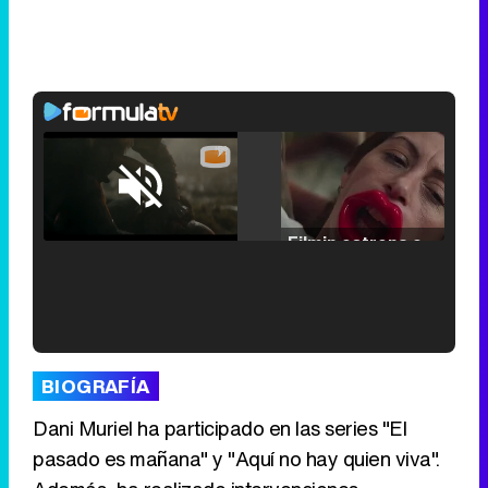
Loaded
:
25.30%
/
Unmute
Filmin estrena el tráiler de 'Millennial Mal', su nueva comedia universitaria de la mano de Lorena Iglesias
'120 Minutos' celebra sus 2.000 programas en Telemadrid con un vídeo del día a día en la redacción
BIOGRAFÍA
Dani Muriel ha participado en las series "El
pasado es mañana" y "Aquí no hay quien viva".