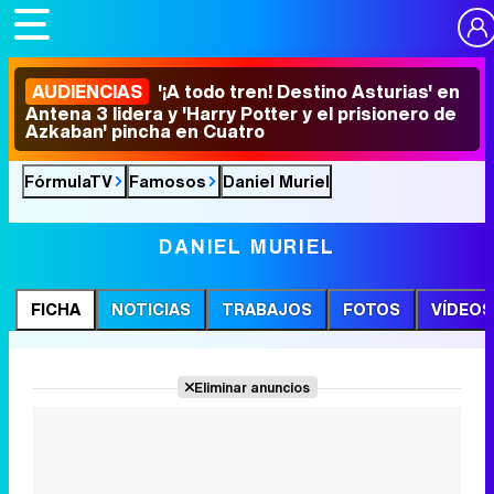
AUDIENCIAS
'¡A todo tren! Destino Asturias' en
Antena 3 lidera y 'Harry Potter y el prisionero de
Azkaban' pincha en Cuatro
FórmulaTV
Famosos
Daniel Muriel
DANIEL MURIEL
FICHA
NOTICIAS
TRABAJOS
FOTOS
VÍDEOS
Eliminar anuncios