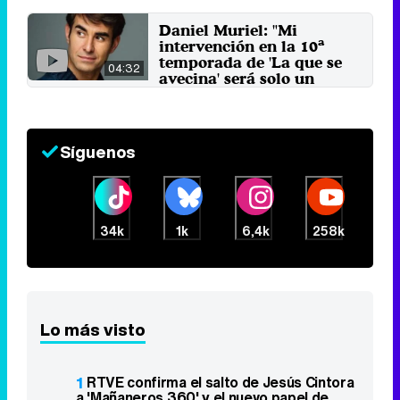
21 de enero 2019
Daniel Muriel: "Mi
intervención en la 10ª
temporada de 'La que se
04:32
avecina' será solo un
momentito maravilloso"
13 de noviembre 2017
Síguenos
34k
1k
6,4k
258k
Lo más visto
1
RTVE confirma el salto de Jesús Cintora
a 'Mañaneros 360' y el nuevo papel de