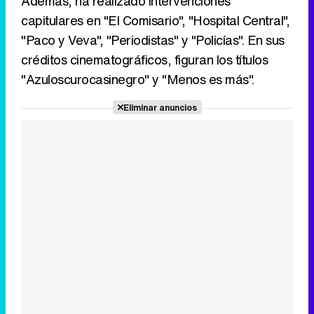
Además, ha realizado intervenciones
Tráiler de '33 días', la nueva serie de Atresplayer con Julián Villagrán y José Manuel Poga
capitulares en "El Comisario", "Hospital Central",
"Paco y Veva", "Periodistas" y "Policías". En sus
créditos cinematográficos, figuran los títulos
"Azuloscurocasinegro" y "Menos es más".
Tráiler en catalán de 'Ravalear', la nueva serie de HBO Max sobre los fondos buitre
Eliminar anuncios
Tráiler de la tercera temporada de 'The Walking Dead: Dead City' de AMC+
Canción ganadora de Eurovisión 2026: DARA con "Bangaranga" por Bulgaria