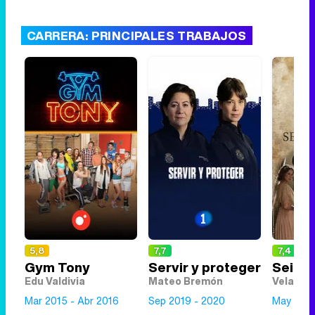
CARRERA: PRINCIPALES TRABAJOS
5,8
7,7
7,4
Gym Tony
Servir y proteger
Seis 
Edu Valdivia
Mateo Bremón
Velasco
Mar 2015 - Abr 2016
Sep 2019 - 2020
May 2016