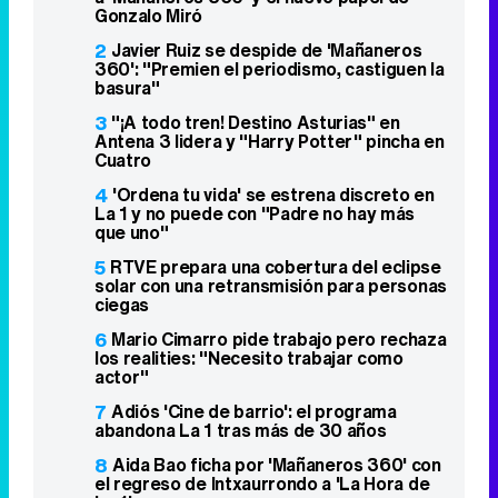
Gonzalo Miró
2
Javier Ruiz se despide de 'Mañaneros
360': "Premien el periodismo, castiguen la
basura"
3
"¡A todo tren! Destino Asturias" en
Antena 3 lidera y "Harry Potter" pincha en
Cuatro
4
'Ordena tu vida' se estrena discreto en
La 1 y no puede con "Padre no hay más
que uno"
5
RTVE prepara una cobertura del eclipse
solar con una retransmisión para personas
ciegas
6
Mario Cimarro pide trabajo pero rechaza
los realities: "Necesito trabajar como
actor"
7
Adiós 'Cine de barrio': el programa
abandona La 1 tras más de 30 años
8
Aida Bao ficha por 'Mañaneros 360' con
el regreso de Intxaurrondo a 'La Hora de