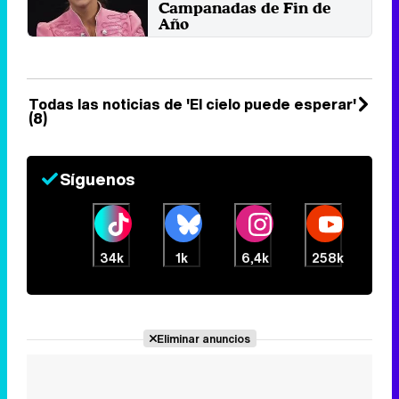
Campanadas de Fin de
Año
La presentadora será la
protagonista del programa de
Movistar que estrena su segunda
...
Martes 17 Diciembre 2019 18:52
Todas las noticias de 'El cielo puede esperar'
(8)
Síguenos
34k
1k
6,4k
258k
Eliminar anuncios