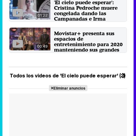
'El cielo puede esperar':
Cristina Pedroche muere
congelada dando las
01:22
Campanadas e Irma
Soriano la sustituye
El programa de Movistar+ ha
Movistar+ presenta sus
abierto su segunda temporada
espacios de
con el "funeral" de la ...
entretenimiento para 2020
31 de diciembre 2019
00:49
manteniendo sus grandes
éxitos
'El Palmar de Troya' es la principal
novedad de la cadena para el
año 2020 en una promo ...
Todos los videos de 'El cielo puede esperar' (2)
31 de diciembre 2019
Eliminar anuncios