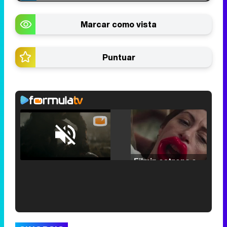
Marcar como vista
Puntuar
Loaded
:
25.30%
/
Unmute
Filmin estrena el tráiler de 'Millennial Mal', su nueva comedia universitaria de la mano de Lorena Iglesias
'120 Minutos' celebra sus 2.000 programas en Telemadrid con un vídeo del día a día en la redacción