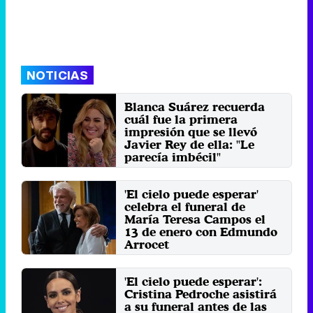
NOTICIAS
Blanca Suárez recuerda
cuál fue la primera
impresión que se llevó
Javier Rey de ella: "Le
parecía imbécil"
La actriz de 'Las chicas del cable'
ha sido la protagonista de una de
'El cielo puede esperar'
las entregas de 'El ...
celebra el funeral de
Martes 21 Enero 2020 16:35
María Teresa Campos el
13 de enero con Edmundo
Arrocet
La presentadora de televisión
protagoniza una delas entregas
'El cielo puede esperar':
del programa de Movistar+ ...
Cristina Pedroche asistirá
Martes 7 Enero 2020 13:17
a su funeral antes de las