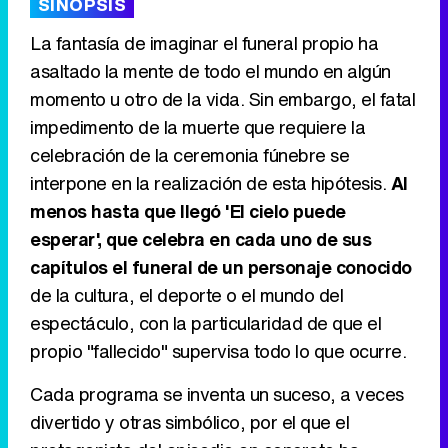
SINOPSIS
La fantasía de imaginar el funeral propio ha
asaltado la mente de todo el mundo en algún
momento u otro de la vida. Sin embargo, el fatal
Tráiler de '33 días', la nueva serie de Atresplayer con Julián Villagrán y José Manuel Poga
impedimento de la muerte que requiere la
celebración de la ceremonia fúnebre se
interpone en la realización de esta hipótesis.
Al
menos hasta que llegó 'El cielo puede
Tráiler en catalán de 'Ravalear', la nueva serie de HBO Max sobre los fondos buitre
esperar', que celebra en cada uno de sus
capítulos el funeral de un personaje conocido
de la cultura, el deporte o el mundo del
espectáculo, con la particularidad de que el
Tráiler de la tercera temporada de 'The Walking Dead: Dead City' de AMC+
propio "fallecido" supervisa todo lo que ocurre.
Cada programa se inventa un suceso, a veces
divertido y otras simbólico, por el que el
Canción ganadora de Eurovisión 2026: DARA con "Bangaranga" por Bulgaria