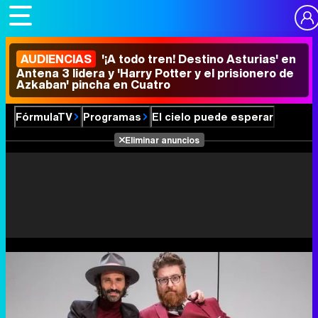
AUDIENCIAS
'¡A todo tren! Destino Asturias' en
Antena 3 lidera y 'Harry Potter y el prisionero de
Azkaban' pincha en Cuatro
FórmulaTV
Programas
El cielo puede esperar
Eliminar anuncios