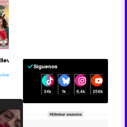
lleva al
Síguenos
Actualmente
34k
1k
6,4k
258k
Eliminar anuncios