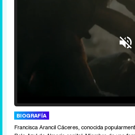
Loaded
:
25.30%
/
Unmute
BIOGRAFÍA
Francisca Arancil Cáceres, conocida popularmente