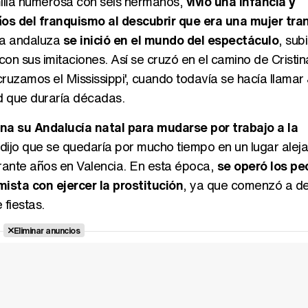
milia numerosa con seis hermanos,
vivió una infancia y
os del franquismo al descubrir que era una mujer tra
 la andaluza
se inició en el mundo del espectáculo
, sub
on sus imitaciones. Así se cruzó en el camino de Cristin
ruzamos el Mississippi', cuando todavía se hacía llamar
d que duraría décadas.
a su Andalucía natal para mudarse por trabajo a la
redijo que se quedaría por mucho tiempo en un lugar alej
rante años en Valencia. En esta época,
se operó los pe
ista con ejercer la prostitución
, ya que comenzó a d
 fiestas.
Eliminar anuncios