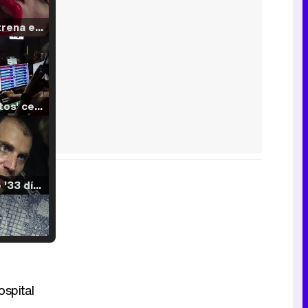
Filmin estrena el tráiler de 'Millennial Mal', su nueva comedia universitaria de la mano de Lorena Iglesias
'120 Minutos' celebra sus 2.000 programas en Telemadrid con un vídeo del día a día en la redacción
Tráiler de '33 días', la nueva serie de Atresplayer con Julián Villagrán y José Manuel Poga
Tráiler en catalán de 'Ravalear', la nueva serie de HBO Max sobre los fondos buitre
ospital