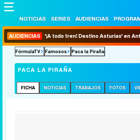
NOTICIAS
SERIES
AUDIENCIAS
PROGRA
AUDIENCIAS
'¡A todo tren! Destino Asturias' en An
FórmulaTV
Famosos
Paca la Piraña
PACA LA PIRAÑA
FICHA
NOTICIAS
TRABAJOS
FOTOS
V