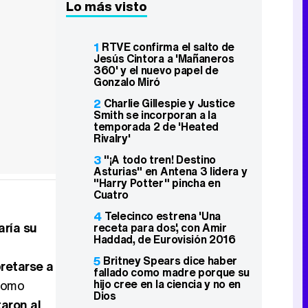
Lo más visto
1
RTVE confirma el salto de
Jesús Cintora a 'Mañaneros
360' y el nuevo papel de
Gonzalo Miró
2
Charlie Gillespie y Justice
Smith se incorporan a la
temporada 2 de 'Heated
Rivalry'
3
"¡A todo tren! Destino
Asturias" en Antena 3 lidera y
"Harry Potter" pincha en
Cuatro
4
Telecinco estrena 'Una
aría su
receta para dos', con Amir
Haddad, de Eurovisión 2016
5
Britney Spears dice haber
retarse a
fallado como madre porque su
hijo cree en la ciencia y no en
 como
Dios
aron al