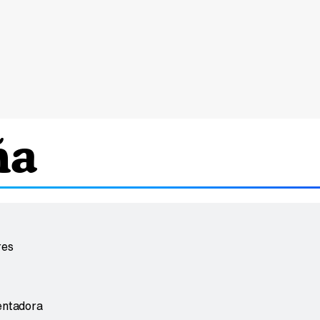
ña
res
entadora