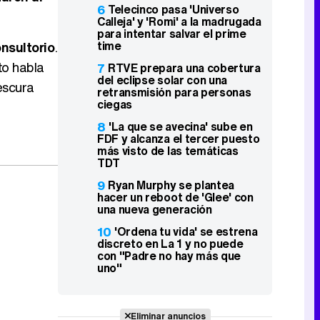
6
Telecinco pasa 'Universo
Calleja' y 'Romi' a la madrugada
para intentar salvar el prime
time
nsultorio
.
to habla
7
RTVE prepara una cobertura
del eclipse solar con una
rescura
retransmisión para personas
ciegas
8
'La que se avecina' sube en
FDF y alcanza el tercer puesto
más visto de las temáticas
TDT
9
Ryan Murphy se plantea
hacer un reboot de 'Glee' con
una nueva generación
10
'Ordena tu vida' se estrena
discreto en La 1 y no puede
con "Padre no hay más que
uno"
Eliminar anuncios