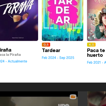
0,5
4,0
iraña
Tardear
Paca te 
huerto
aca la Piraña
Feb 2024 - Sep 2025
024 - Actualmente
Feb 2021 - 