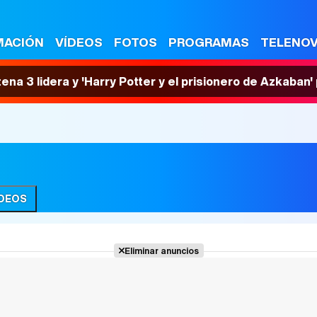
MACIÓN
VÍDEOS
FOTOS
PROGRAMAS
TELENO
tena 3 lidera y 'Harry Potter y el prisionero de Azkaban
ÍDEOS
Eliminar anuncios