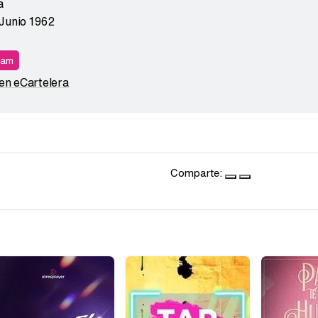
a
 Junio 1962
ram
 en eCartelera
Comparte: