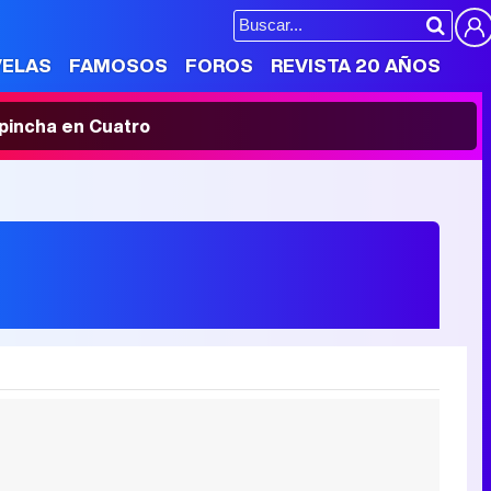
VELAS
FAMOSOS
FOROS
REVISTA 20 AÑOS
' pincha en Cuatro