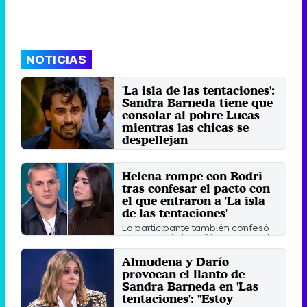
NOTICIAS
'La isla de las tentaciones':
Sandra Barneda tiene que
consolar al pobre Lucas
mientras las chicas se
despellejan
Lucas llegó a la hoguera
convencido de que Yuli le había
sido fiel, pero la tablet lo ...
Helena rompe con Rodri
tras confesar el pacto con
Jueves 4 Junio 2026 12:06 (hace 12
segundos)
el que entraron a 'La isla
de las tentaciones'
La participante también confesó
que su novio le pidió mentir en el
reencuentro para ...
Almudena y Darío
Jueves 22 Enero 2026 14:31 (hace
26 segundos)
provocan el llanto de
Sandra Barneda en 'Las
tentaciones': "Estoy