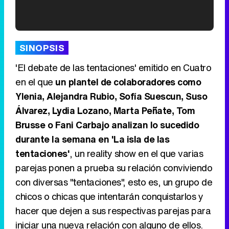
'120 Minutos' celebra sus 2.000 programas en Telemadrid con un vídeo del día a día en la redacción
SINOPSIS
'El debate de las tentaciones' emitido en Cuatro
en el que
un plantel de colaboradores como
Ylenia, Alejandra Rubio, Sofía Suescun, Suso
Tráiler de '33 días', la nueva serie de Atresplayer con Julián Villagrán y José Manuel Poga
Álvarez, Lydia Lozano, Marta Peñate, Tom
Brusse o Fani Carbajo analizan lo sucedido
durante la semana en 'La isla de las
tentaciones'
, un reality show en el que varias
Tráiler en catalán de 'Ravalear', la nueva serie de HBO Max sobre los fondos buitre
parejas ponen a prueba su relación conviviendo
con diversas "tentaciones", esto es, un grupo de
chicos o chicas que intentarán conquistarlos y
hacer que dejen a sus respectivas parejas para
Tráiler de la tercera temporada de 'The Walking Dead: Dead City' de AMC+
iniciar una nueva relación con alguno de ellos.