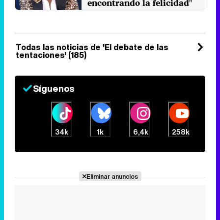
encontrando la felicidad"
Los dos participantes
consiguieron acercar posturas y
hablar desde el amor que han
tenido ...
Jueves 22 Enero 2026 12:36 (hace 3
Todas las noticias de 'El debate de las
minutos)
tentaciones' (185)
Síguenos
34k
1k
6,4k
258k
Eliminar anuncios