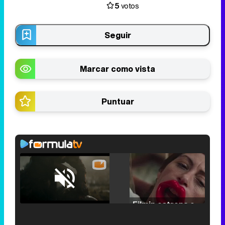
5
votos
Seguir
Marcar como vista
Puntuar
Loaded
:
25.30%
/
Unmute
Filmin estrena el tráiler de 'Millennial Mal', su nueva comedia universitaria de la mano de Lorena Iglesias