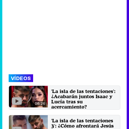
VÍDEOS
'La isla de las tentaciones':
¿Acabarán juntos Isaac y
Lucía tras su
08:26
acercamiento?
El acercamiento entre la andaluza
y el tentador ha sido todo un
'La isla de las tentaciones
bombazo final para la ...
3': ¿Cómo afrontará Jesús
30 de marzo 2021