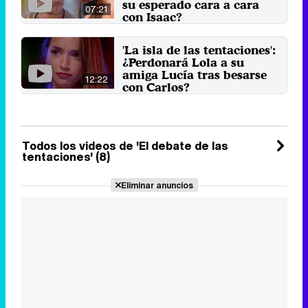
su esperado cara a cara
07:21
con Isaac?
El último programa de 'El debate
de las tentaciones' ofreció el
'La isla de las tentaciones':
primer adelanto de las ...
¿Perdonará Lola a su
16 de marzo 2021
amiga Lucía tras besarse
12:22
con Carlos?
La andaluza compartió algo más
que palabras con Carlos, tentador
con quien Lola tuvo ...
9 de marzo 2021
Todos los videos de 'El debate de las
tentaciones' (8)
Eliminar anuncios