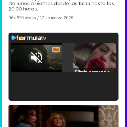
De lunes a viernes desde las 15:45 hasta las
20:00 horas.
364.670 vistas
|
27 de marzo 2025
Loaded
:
25.30%
/
Unmute
Filmin estrena el tráiler de 'Millennial Mal', su nueva comedia universitaria de la mano de Lorena Iglesias
'120 Minutos' celebra sus 2.000 programas en Telemadrid con un vídeo del día a día en la redacción