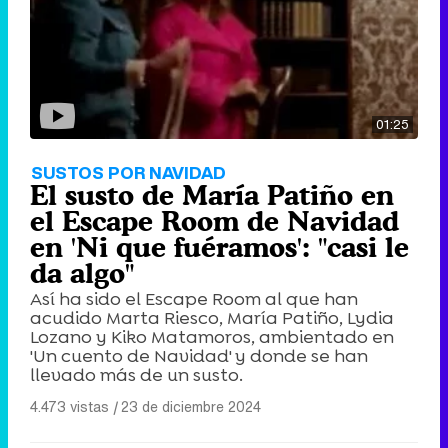
Tráiler de '33 días', la nueva serie de Atresplayer con Julián Villagrán y José Manuel Poga
01:25
Tráiler en catalán de 'Ravalear', la nueva serie de HBO Max sobre los fondos buitre
SUSTOS POR NAVIDAD
El susto de María Patiño en
el Escape Room de Navidad
en 'Ni que fuéramos': "casi le
Tráiler de la tercera temporada de 'The Walking Dead: Dead City' de AMC+
da algo"
Así ha sido el Escape Room al que han
acudido Marta Riesco, María Patiño, Lydia
Lozano y Kiko Matamoros, ambientado en
'Un cuento de Navidad' y donde se han
llevado más de un susto.
Canción ganadora de Eurovisión 2026: DARA con "Bangaranga" por Bulgaria
4.473 vistas
|
23 de diciembre 2024