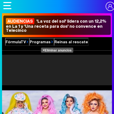
AUDIENCIAS
'La voz del sol' lidera con un 12,2%
en La 1 y 'Una receta para dos' no convence en
Telecinco
FórmulaTV
Programas
Reinas al rescate
Eliminar anuncios