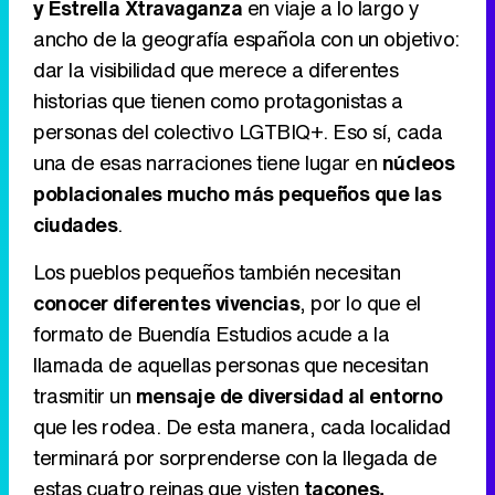
y Estrella Xtravaganza
en viaje a lo largo y
ancho de la geografía española con un objetivo:
Tráiler en catalán de 'Ravalear', la nueva serie de HBO Max sobre los fondos buitre
dar la visibilidad que merece a diferentes
historias que tienen como protagonistas a
personas del colectivo LGTBIQ+. Eso sí, cada
una de esas narraciones tiene lugar en
núcleos
Tráiler de la tercera temporada de 'The Walking Dead: Dead City' de AMC+
poblacionales mucho más pequeños que las
ciudades
.
Los pueblos pequeños también necesitan
Canción ganadora de Eurovisión 2026: DARA con "Bangaranga" por Bulgaria
conocer diferentes vivencias
, por lo que el
formato de Buendía Estudios acude a la
llamada de aquellas personas que necesitan
trasmitir un
mensaje de diversidad al entorno
que les rodea. De esta manera, cada localidad
terminará por sorprenderse con la llegada de
estas cuatro reinas que visten
tacones,