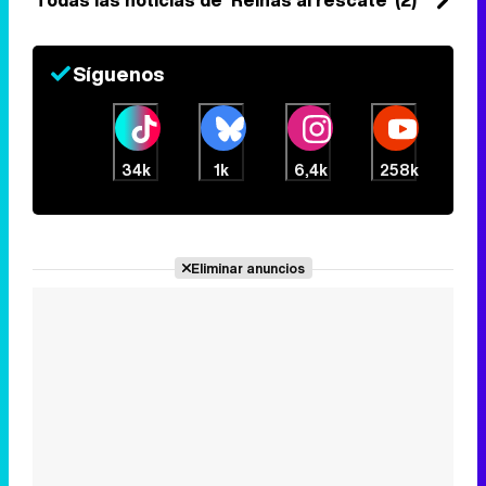
Todas las noticias de 'Reinas al rescate' (2)
Síguenos
34k
1k
6,4k
258k
Eliminar anuncios