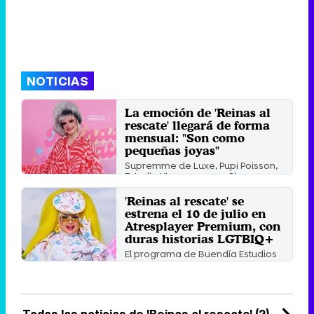
NOTICIAS
La emoción de 'Reinas al
rescate' llegará de forma
mensual: "Son como
pequeñas joyas"
Supremme de Luxe, Pupi Poisson,
Estrella Xtravaganza y Sharonne
han presentado el formato ...
'Reinas al rescate' se
Martes 5 Julio 2022 13:18
estrena el 10 de julio en
Atresplayer Premium, con
duras historias LGTBIQ+
El programa de Buendía Estudios
contará con la presencia de
Supremme de Luxe, Pupi ...
Viernes 3 Junio 2022 14:51