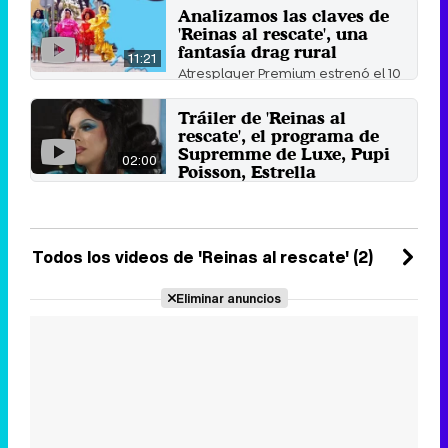
Analizamos las claves de
'Reinas al rescate', una
fantasía drag rural
11:21
Atresplayer Premium estrenó el 10
de julio la primera entrega de
este nuevo formato.
Tráiler de 'Reinas al
11 de julio 2022
rescate', el programa de
Supremme de Luxe, Pupi
02:00
Poisson, Estrella
Xtravaganza y Sharonne
El formato se estrena el 10 de julio
en la plataforma Atresplayer
Premium.
Todos los videos de 'Reinas al rescate' (2)
23 de junio 2022
Eliminar anuncios