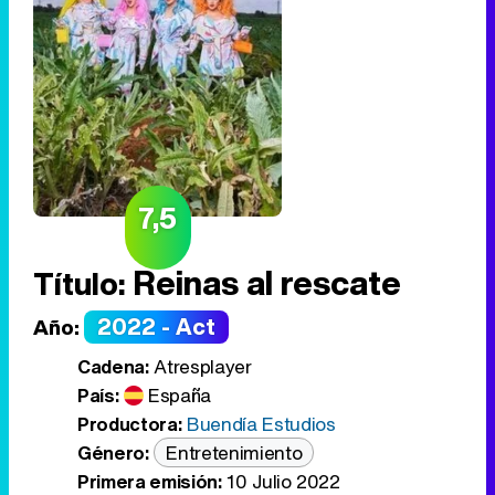
7,5
Reinas al rescate
Título:
2022 - Act
Año:
Cadena:
Atresplayer
País:
España
Productora:
Buendía Estudios
Género:
Entretenimiento
Primera emisión:
10 Julio 2022