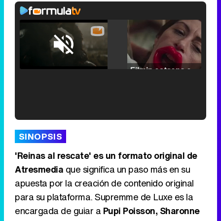
Loaded
:
25.30%
/
Unmute
Filmin estrena el tráiler de 'Millennial Mal', su nueva comedia universitaria de la mano de Lorena Iglesias
'120 Minutos' celebra sus 2.000 programas en Telemadrid con un vídeo del día a día en la redacción
SINOPSIS
'Reinas al rescate' es un formato original de
Atresmedia
que significa un paso más en su
apuesta por la creación de contenido original
Tráiler de '33 días', la nueva serie de Atresplayer con Julián Villagrán y José Manuel Poga
para su plataforma. Supremme de Luxe es la
encargada de guiar a
Pupi Poisson, Sharonne