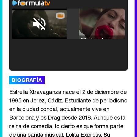
Loaded
:
25.30%
/
Unmute
Filmin estrena el tráiler de 'Millennial Mal', su nueva comedia universitaria de la mano de Lorena Iglesias
'120 Minutos' celebra sus 2.000 programas en Telemadrid con un vídeo del día a día en la redacción
BIOGRAFÍA
Estrella Xtravaganza nace el 2 de diciembre de
1995 en Jerez, Cádiz. Estudiante de periodismo
en la ciudad condal, actualmente vive en
Tráiler de '33 días', la nueva serie de Atresplayer con Julián Villagrán y José Manuel Poga
Barcelona y es Drag desde 2018. Aunque es la
reina de comedia, lo cierto es que forma parte
de una banda musical, Lolita Express.
Su