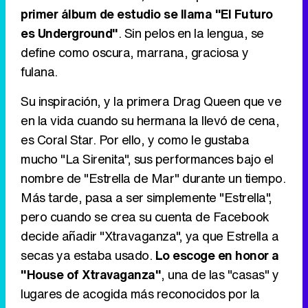
primer álbum de estudio se llama "El Futuro
Tráiler en catalán de 'Ravalear', la nueva serie de HBO Max sobre los fondos buitre
es Underground"
. Sin pelos en la lengua, se
define como oscura, marrana, graciosa y
fulana.
Tráiler de la tercera temporada de 'The Walking Dead: Dead City' de AMC+
Su inspiración, y la primera Drag Queen que ve
en la vida cuando su hermana la llevó de cena,
es Coral Star. Por ello, y como le gustaba
mucho "La Sirenita", sus performances bajo el
Canción ganadora de Eurovisión 2026: DARA con "Bangaranga" por Bulgaria
nombre de "Estrella de Mar" durante un tiempo.
Más tarde, pasa a ser simplemente "Estrella",
pero cuando se crea su cuenta de Facebook
decide añadir "Xtravaganza", ya que Estrella a
secas ya estaba usado.
Lo escoge en honor a
"House of Xtravaganza"
, una de las "casas" y
lugares de acogida más reconocidos por la