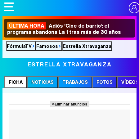
ÚLTIMA HORA
Adiós 'Cine de barrio': el
programa abandona La 1 tras más de 30 años
FórmulaTV
Famosos
Estrella Xtravaganza
ESTRELLA XTRAVAGANZA
FICHA
NOTICIAS
TRABAJOS
FOTOS
VÍDEOS
Eliminar anuncios