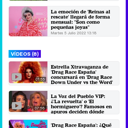
Sábado 18 Febrero 2023 11:34
La emoción de 'Reinas al
rescate' llegará de forma
mensual: "Son como
pequeñas joyas"
Martes 5 Julio 2022 13:18
VÍDEOS (8)
Estrella Xtravaganza de
'Drag Race España'
concursará en 'Drag Race
01:55
Down Under vs the Word'
23 de junio 2026
La Voz del Pueblo VIP:
¿'La revuelta' o 'El
hormiguero'? Famosos en
07:58
apuros deciden dónde
irían
26 de septiembre 2024
'Drag Race España': ¿Qué