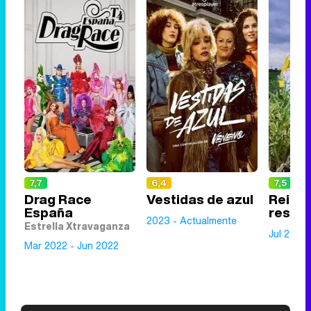
7,7
6,4
7,5
Drag Race
Vestidas de azul
Reinas
España
resca
2023 - Actualmente
Estrella Xtravaganza
Jul 2022
Mar 2022 - Jun 2022