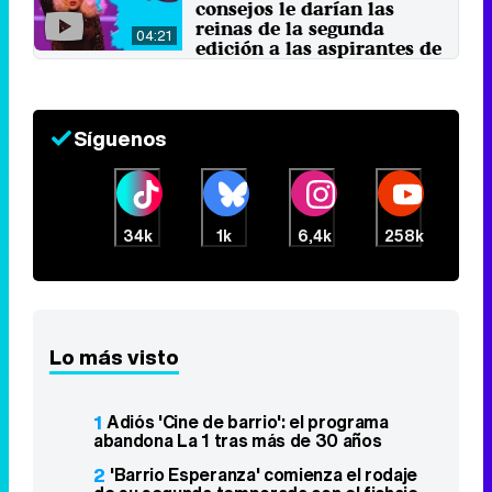
consejos le darían las
reinas de la segunda
04:21
edición a las aspirantes de
la tercera?
7 de agosto 2022
Síguenos
34k
1k
6,4k
258k
Lo más visto
1
Adiós 'Cine de barrio': el programa
abandona La 1 tras más de 30 años
2
'Barrio Esperanza' comienza el rodaje