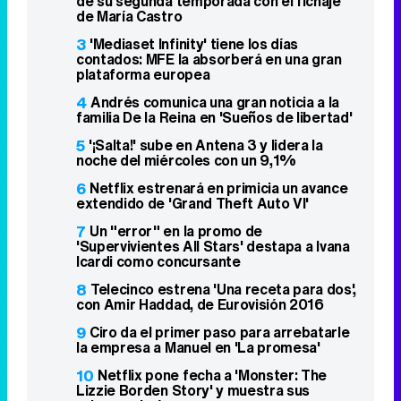
de su segunda temporada con el fichaje
de María Castro
3
'Mediaset Infinity' tiene los días
contados: MFE la absorberá en una gran
plataforma europea
4
Andrés comunica una gran noticia a la
familia De la Reina en 'Sueños de libertad'
5
'¡Salta!' sube en Antena 3 y lidera la
noche del miércoles con un 9,1%
6
Netflix estrenará en primicia un avance
extendido de 'Grand Theft Auto VI'
7
Un "error" en la promo de
'Supervivientes All Stars' destapa a Ivana
Icardi como concursante
8
Telecinco estrena 'Una receta para dos',
con Amir Haddad, de Eurovisión 2016
9
Ciro da el primer paso para arrebatarle
la empresa a Manuel en 'La promesa'
10
Netflix pone fecha a 'Monster: The
Lizzie Borden Story' y muestra sus