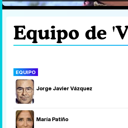
Equipo de 'V
EQUIPO
Jorge Javier Vázquez
María Patiño