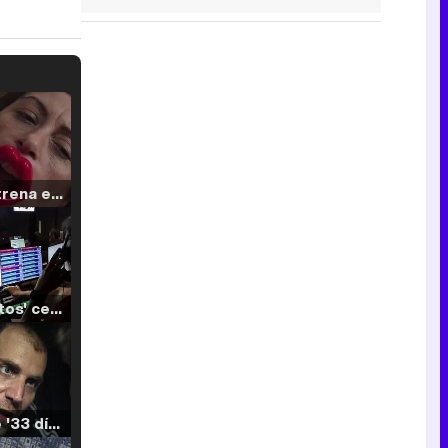
Filmin estrena el tráiler de 'Millennial Mal', su nueva comedia universitaria de la mano de Lorena Iglesias
'120 Minutos' celebra sus 2.000 programas en Telemadrid con un vídeo del día a día en la redacción
Tráiler de '33 días', la nueva serie de Atresplayer con Julián Villagrán y José Manuel Poga