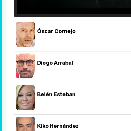
Loaded
:
25.30%
/
Unmute
Óscar Cornejo
Diego Arrabal
Belén Esteban
Kiko Hernández