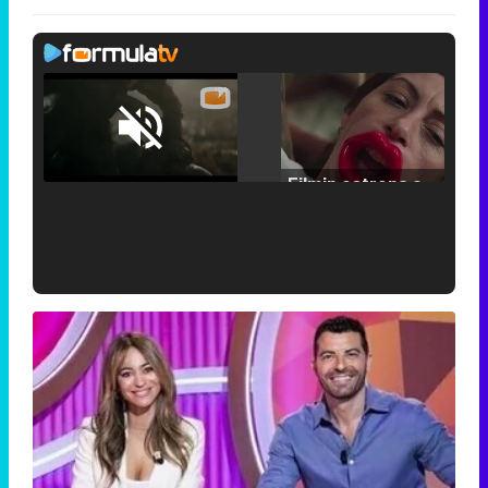
Loaded
:
25.30%
/
Unmute
Filmin estrena el tráiler de 'Millennial Mal', su nueva comedia universitaria de la mano de Lorena Iglesias
'120 Minutos' celebra sus 2.000 programas en Telemadrid con un vídeo del día a día en la redacción
Tráiler de '33 días', la nueva serie de Atresplayer con Julián Villagrán y José Manuel Poga