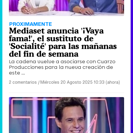
Tráiler en catalán de 'Ravalear', la nueva serie de HBO Max sobre los fondos buitre
PROXIMAMENTE
Mediaset anuncia '¡Vaya
fama!', el sustituto de
'Socialité' para las mañanas
del fin de semana
Tráiler de la tercera temporada de 'The Walking Dead: Dead City' de AMC+
La cadena vuelve a asociarse con Cuarzo
Producciones para la nueva creación de
este ...
2 comentarios
|
Miércoles 20 Agosto 2025 10:33 (ahora)
Canción ganadora de Eurovisión 2026: DARA con "Bangaranga" por Bulgaria