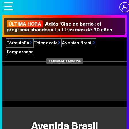
ÚLTIMA HORA
Adiós 'Cine de barrio': el
programa abandona La 1 tras más de 30 años
FórmulaTV
Telenovela
Avenida Brasil
Temporadas
Eliminar anuncios
Avenida Brasil