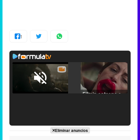
1
Loaded
:
25.30%
/
Unmute
Filmin estrena el tráiler de 'Millennial Mal', su nueva comedia universitaria de la mano de Lorena Iglesias
'120 Minutos' celebra sus 2.000 programas en Telemadrid con un vídeo del día a día en la redacción
Eliminar anuncios