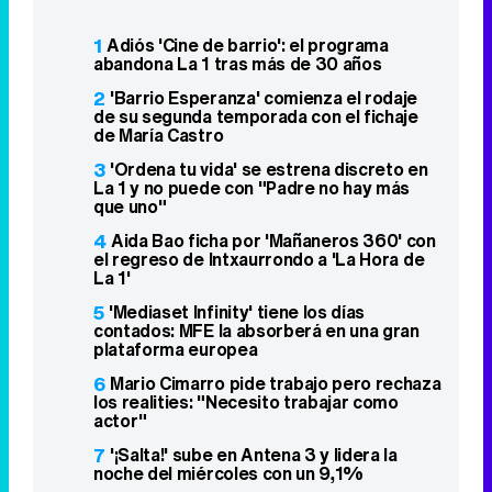
1
Adiós 'Cine de barrio': el programa
abandona La 1 tras más de 30 años
2
'Barrio Esperanza' comienza el rodaje
de su segunda temporada con el fichaje
de María Castro
3
'Ordena tu vida' se estrena discreto en
La 1 y no puede con "Padre no hay más
que uno"
4
Aida Bao ficha por 'Mañaneros 360' con
el regreso de Intxaurrondo a 'La Hora de
La 1'
5
'Mediaset Infinity' tiene los días
contados: MFE la absorberá en una gran
plataforma europea
6
Mario Cimarro pide trabajo pero rechaza
los realities: "Necesito trabajar como
actor"
7
'¡Salta!' sube en Antena 3 y lidera la
noche del miércoles con un 9,1%