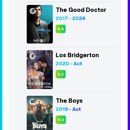
The Good Doctor
8
2017 - 2024
8,4
Los Bridgerton
9
2020 - Act
8,2
The Boys
10
2019 - Act
8,0