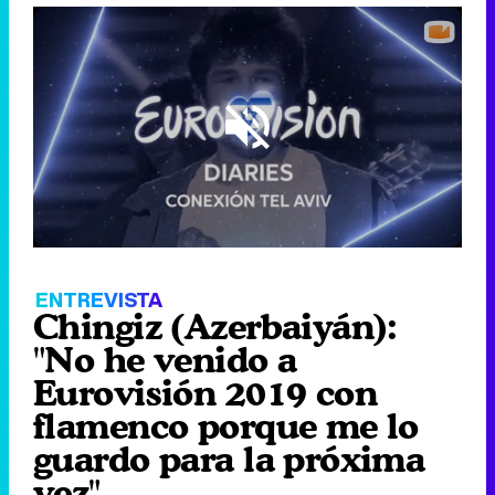
Loaded
:
12.19%
/
Unmute
ENTREVISTA
Chingiz (Azerbaiyán):
"No he venido a
Eurovisión 2019 con
flamenco porque me lo
guardo para la próxima
vez"