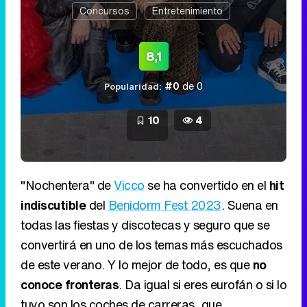
Concursos
Entretenimiento
8,1
#0
de 0
Popularidad:
10
4
"Nochentera" de
Vicco
se ha convertido en el
hit
indiscutible
del
Benidorm Fest 2023
. Suena en
todas las fiestas y discotecas y seguro que se
convertirá en uno de los temas más escuchados
de este verano. Y lo mejor de todo, es que
no
conoce fronteras
. Da igual si eres eurofán o si lo
tuyo son los coches de carreras, que