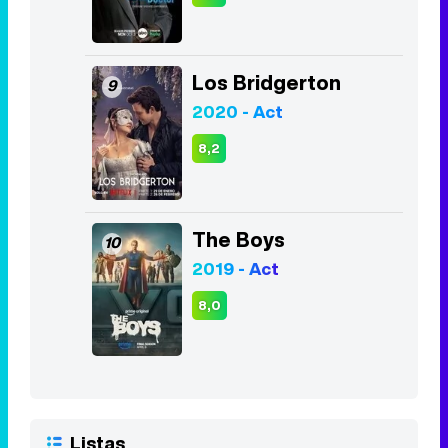
Los Bridgerton
9
2020 - Act
8,2
The Boys
10
2019 - Act
8,0
Listas