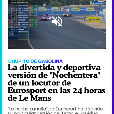
Loaded
:
35.85%
/
Unmute
CHUPITO DE GASOLINA
La divertida y deportiva
versión de "Nochentera"
de un locutor de
Eurosport en las 24 horas
de Le Mans
"La noche canalla" de Eurosport ha ofrecido
su particular versión del tema eurovisivo.