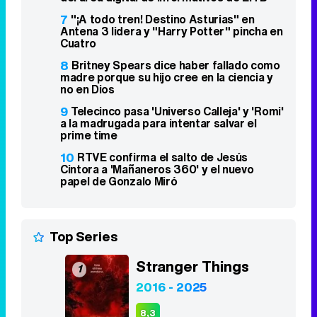
7
"¡A todo tren! Destino Asturias" en
Antena 3 lidera y "Harry Potter" pincha en
Cuatro
8
Britney Spears dice haber fallado como
madre porque su hijo cree en la ciencia y
no en Dios
9
Telecinco pasa 'Universo Calleja' y 'Romi'
a la madrugada para intentar salvar el
prime time
10
RTVE confirma el salto de Jesús
Cintora a 'Mañaneros 360' y el nuevo
papel de Gonzalo Miró
Top Series
Stranger Things
1
2016 - 2025
8,3