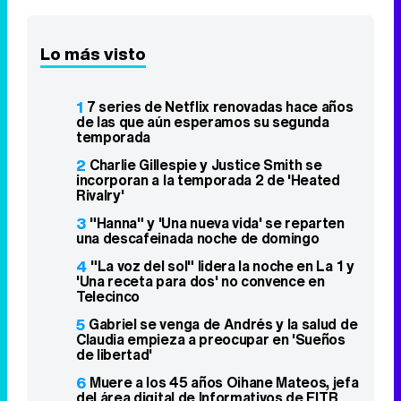
Lo más visto
1
7 series de Netflix renovadas hace años
de las que aún esperamos su segunda
temporada
2
Charlie Gillespie y Justice Smith se
incorporan a la temporada 2 de 'Heated
Rivalry'
3
"Hanna" y 'Una nueva vida' se reparten
una descafeinada noche de domingo
4
"La voz del sol" lidera la noche en La 1 y
'Una receta para dos' no convence en
Telecinco
5
Gabriel se venga de Andrés y la salud de
Claudia empieza a preocupar en 'Sueños
de libertad'
6
Muere a los 45 años Oihane Mateos, jefa
del área digital de Informativos de EITB