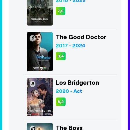
2010 - 2022
7,9
The Good Doctor
8
2017 - 2024
8,4
Los Bridgerton
9
2020 - Act
8,2
The Boys
10