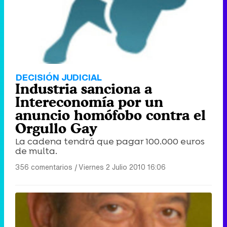
Tráiler de '33 días', la nueva serie de Atresplayer con Julián Villagrán y José Manuel Poga
Tráiler en catalán de 'Ravalear', la nueva serie de HBO Max sobre los fondos buitre
DECISIÓN JUDICIAL
Industria sanciona a
Intereconomía por un
anuncio homófobo contra el
Orgullo Gay
Tráiler de la tercera temporada de 'The Walking Dead: Dead City' de AMC+
La cadena tendrá que pagar 100.000 euros
de multa.
356 comentarios
|
Viernes 2 Julio 2010 16:06
Canción ganadora de Eurovisión 2026: DARA con "Bangaranga" por Bulgaria