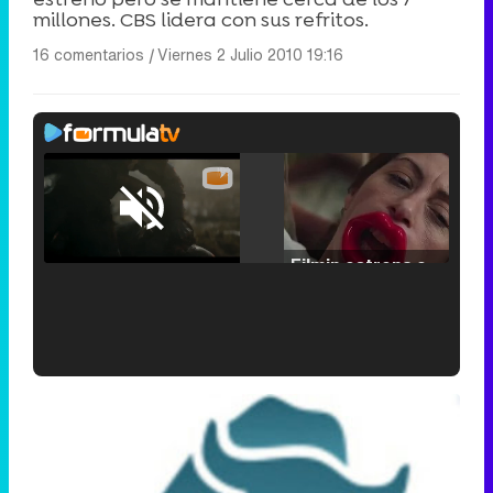
millones. CBS lidera con sus refritos.
16 comentarios
|
Viernes 2 Julio 2010 19:16
Loaded
:
25.30%
/
Unmute
Filmin estrena el tráiler de 'Millennial Mal', su nueva comedia universitaria de la mano de Lorena Iglesias
'120 Minutos' celebra sus 2.000 programas en Telemadrid con un vídeo del día a día en la redacción