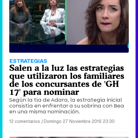
Tráiler de '33 días', la nueva serie de Atresplayer con Julián Villagrán y José Manuel Poga
Tráiler en catalán de 'Ravalear', la nueva serie de HBO Max sobre los fondos buitre
ESTRATEGIAS
Salen a la luz las estrategias
que utilizaron los familiares
de los concursantes de 'GH
17' para nominar
Tráiler de la tercera temporada de 'The Walking Dead: Dead City' de AMC+
Según la tía de Adara, la estrategia inicial
consistía en enfrentar a su sobrina con Bea
en una misma nominación.
12 comentarios
|
Domingo 27 Noviembre 2016 23:30
Canción ganadora de Eurovisión 2026: DARA con "Bangaranga" por Bulgaria