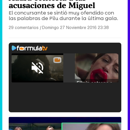
acusaciones de Miguel
El concursante se sintió muy ofendido con
las palabras de Pilu durante la última gala.
29 comentarios
|
Domingo 27 Noviembre 2016 23:38
Loaded
:
25.30%
/
Unmute
Filmin estrena el tráiler de 'Millennial Mal', su nueva comedia universitaria de la mano de Lorena Iglesias
'120 Minutos' celebra sus 2.000 programas en Telemadrid con un vídeo del día a día en la redacción