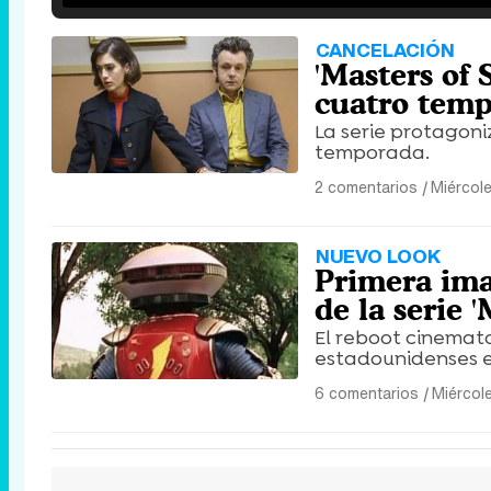
CANCELACIÓN
'Masters of 
cuatro tem
La serie protagon
temporada.
2 comentarios
|
Miércol
NUEVO LOOK
Primera ima
de la serie
El reboot cinemato
estadounidenses e
6 comentarios
|
Miércol