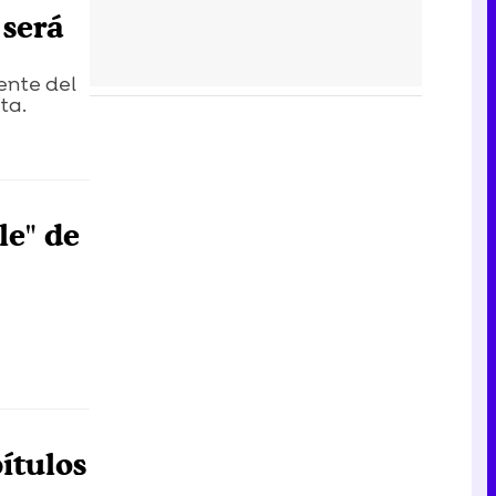
 será
ente del
ta.
le" de
ítulos