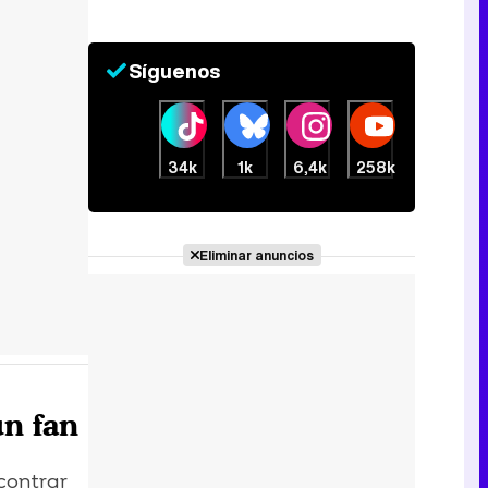
Síguenos
34k
1k
6,4k
258k
Eliminar anuncios
un fan
ncontrar