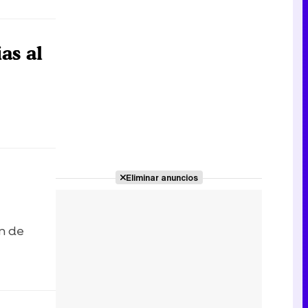
as al
Eliminar anuncios
n de