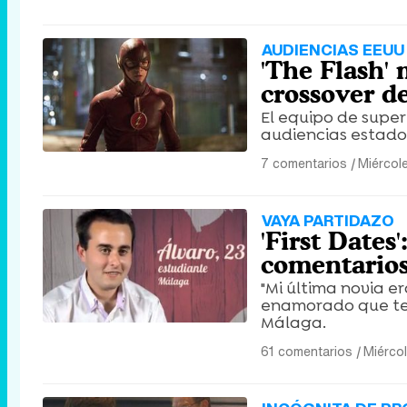
AUDIENCIAS EEUU
'The Flash'
crossover d
El equipo de supe
audiencias estado
7 comentarios
|
Miércol
VAYA PARTIDAZO
'First Dates
comentarios 
"Mi última novia e
enamorado que ten
Málaga.
61 comentarios
|
Miérco