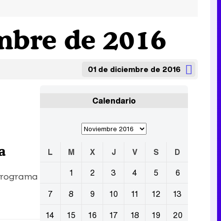
mbre de 2016
01 de diciembre de 2016
Calendario
a
L
M
X
J
V
S
D
1
2
3
4
5
6
 programa
7
8
9
10
11
12
13
14
15
16
17
18
19
20