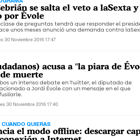
ROGRAMA
Cebrián se salta el veto a laSexta y
o por Évole
clase de preguntas tendrá que responder el presid
hace unos meses anunció una demanda contra laSex
es 30 Noviembre 2016 17:47
dadanos) acusa a "la piara de Évo
 de muerte
os un intenso debate en Twitter, el diputado de
acionado a Jordi Évole con un mensaje en el que
silarle.
les 30 Noviembre 2016 17:40
Y CUANDO QUIERAS
cia el modo offline: descargar cap
 conexión a Internet