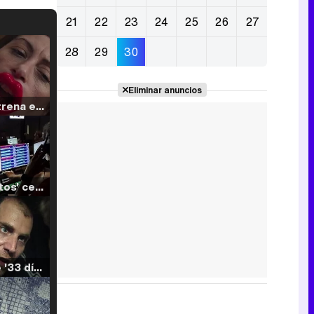
21
22
23
24
25
26
27
28
29
30
Eliminar anuncios
Filmin estrena el tráiler de 'Millennial Mal', su nueva comedia universitaria de la mano de Lorena Iglesias
'120 Minutos' celebra sus 2.000 programas en Telemadrid con un vídeo del día a día en la redacción
Tráiler de '33 días', la nueva serie de Atresplayer con Julián Villagrán y José Manuel Poga