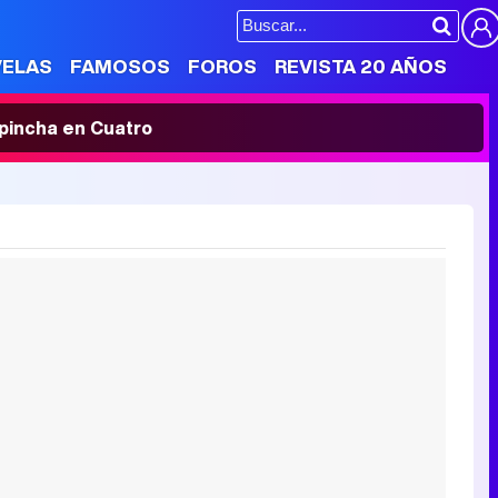
VELAS
FAMOSOS
FOROS
REVISTA 20 AÑOS
' pincha en Cuatro