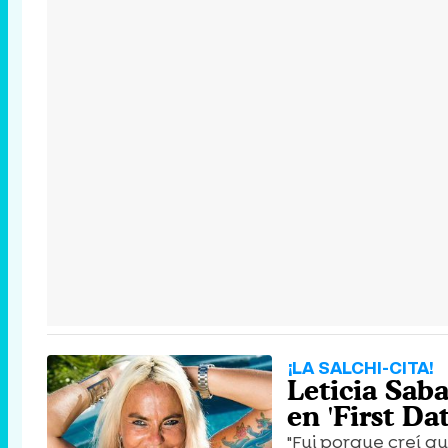
¡LA SALCHI-CITA!
Leticia Saba
en 'First Da
"Fui porque creí q