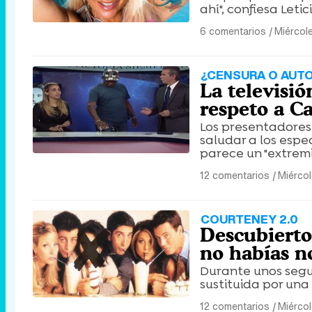
ahí", confiesa Leti
6 comentarios
|
Miércol
¿CENSURA O AUT
La televisió
respeto a Ca
Los presentadores
saludar a los espec
parece un "extremi
12 comentarios
|
Miérco
COURTENEY 2.0
Descubierto
no habías n
Durante unos segun
sustituida por una
12 comentarios
|
Miérco