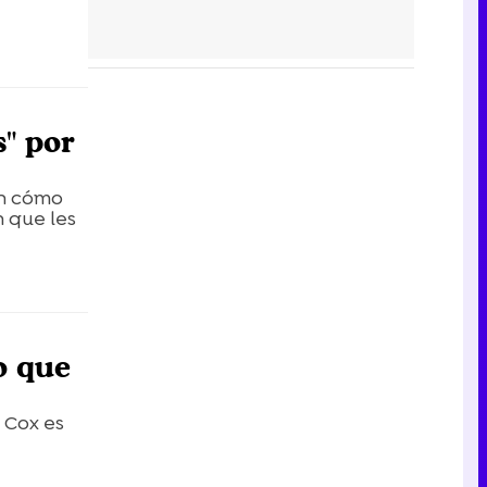
s" por
an cómo
n que les
o que
 Cox es