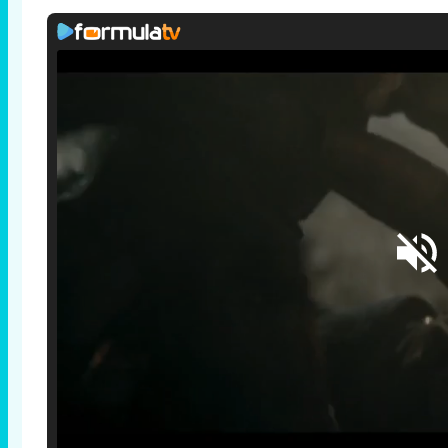
Loaded
:
25.30%
/
Unmute