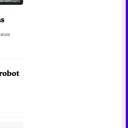
Tráiler en catalán de 'Ravalear', la nueva serie de HBO Max sobre los fondos buitre
as
ueva
Tráiler de la tercera temporada de 'The Walking Dead: Dead City' de AMC+
robot
Canción ganadora de Eurovisión 2026: DARA con "Bangaranga" por Bulgaria