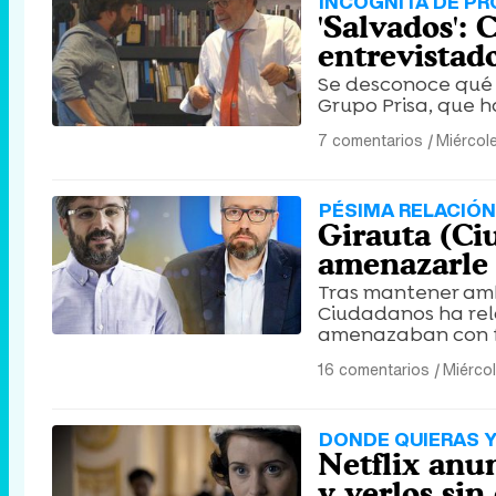
INCÓGNITA DE P
'Salvados': 
entrevistad
Se desconoce qué 
Grupo Prisa, que 
7 comentarios
|
Miércol
PÉSIMA RELACIÓN
Girauta (Ciu
amenazarle
Tras mantener amb
Ciudadanos ha rel
amenazaban con fu
16 comentarios
|
Miérco
DONDE QUIERAS 
Netflix anun
y verlos sin