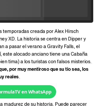
'120 Minutos' celebra sus 2.000 programas en Telemadrid con un vídeo del día a día en la redacción
os temporadas creada por Alex Hirsch
Tráiler de '33 días', la nueva serie de Atresplayer con Julián Villagrán y José Manuel Poga
ey XD. La historia se centra en Dipper y
n a pasar el verano a Gravity Falls, el
lí, este alocado anciano tiene una Cabaña
n tima) a los turistas con falsos misterios.
Tráiler en catalán de 'Ravalear', la nueva serie de HBO Max sobre los fondos buitre
ue, por muy mentiroso que su tío sea, los
uy reales
.
Tráiler de la tercera temporada de 'The Walking Dead: Dead City' de AMC+
FormulaTV en WhatsApp
 la madurez de su historia. Puede parecer