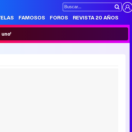
VELAS
FAMOSOS
FOROS
REVISTA 20 AÑOS
 uno'