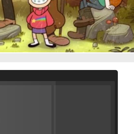
Filmin estrena el tráiler de 'Millennial Mal', su nueva comedia universitaria de la mano de Lorena Iglesias