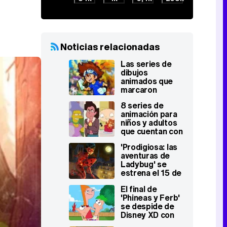
Noticias relacionadas
Las series de
dibujos
animados que
marcaron
nuestra infancia
8 series de
(7ª parte)
animación para
niños y adultos
que cuentan con
personajes
'Prodigiosa: las
LGTB+
aventuras de
Ladybug' se
estrena el 15 de
febrero en
El final de
Disney Channel
'Phineas y Ferb'
se despide de
Disney XD con
récord de