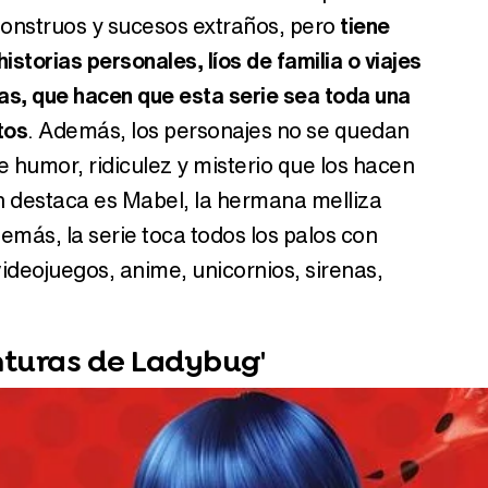
 monstruos y sucesos extraños, pero
tiene
Canción ganadora de Eurovisión 2026: DARA con "Bangaranga" por Bulgaria
storias personales, líos de familia o viajes
sas, que hacen que esta serie sea toda una
tos
. Además, los personajes no se quedan
 humor, ridiculez y misterio que los hacen
en destaca es Mabel, la hermana melliza
demás, la serie toca todos los palos con
videojuegos, anime, unicornios, sirenas,
nturas de Ladybug'