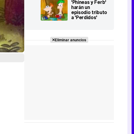
'Phineas y Ferb'
audiencia en
harán un
EEUU
episodio tributo
a 'Perdidos'
Eliminar anuncios