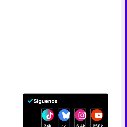
Síguenos
34k
1k
6,4k
258k