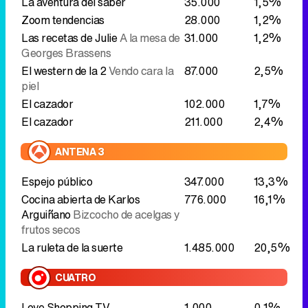
La aventura del saber
35.000
1,5%
Zoom tendencias
28.000
1,2%
Las recetas de Julie
A la mesa de
31.000
1,2%
Georges Brassens
El western de la 2
Vendo cara la
87.000
2,5%
piel
El cazador
102.000
1,7%
El cazador
211.000
2,4%
ANTENA 3
Espejo público
347.000
13,3%
Cocina abierta de Karlos
776.000
16,1%
Arguiñano
Bizcocho de acelgas y
frutos secos
La ruleta de la suerte
1.485.000
20,5%
CUATRO
Love Shopping TV
1.000
0,1%