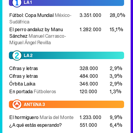
LA 1
Fútbol: Copa Mundial
México-
3.351.000
28,0%
Sudáfrica
El perro andaluz by Manu
1.282.000
15,1%
Sánchez
Manuel Carrasco-
Miguel Ángel Revilla
LA 2
Cifras y letras
328.000
2,9%
Cifras y letras
484.000
3,9%
Órbita Laika
346.000
2,9%
En portada
Fútboleros
120.000
1,3%
ANTENA 3
El hormiguero
María del Monte
1.233.000
9,9%
¿A qué estás esperando?
551.000
6,4%