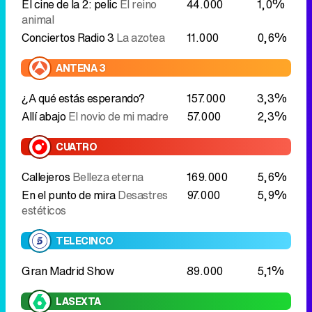
El cine de la 2: pelic
El reino
44.000
1,0%
animal
Conciertos Radio 3
La azotea
11.000
0,6%
ANTENA 3
¿A qué estás esperando?
157.000
3,3%
Allí abajo
El novio de mi madre
57.000
2,3%
CUATRO
Callejeros
Belleza eterna
169.000
5,6%
En el punto de mira
Desastres
97.000
5,9%
estéticos
TELECINCO
Gran Madrid Show
89.000
5,1%
LASEXTA