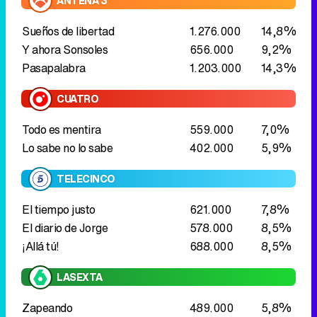
ANTENA 3
Sueños de libertad
1.276.000
14,8%
Y ahora Sonsoles
656.000
9,2%
Pasapalabra
1.203.000
14,3%
CUATRO
Todo es mentira
559.000
7,0%
Lo sabe no lo sabe
402.000
5,9%
TELECINCO
El tiempo justo
621.000
7,8%
El diario de Jorge
578.000
8,5%
¡Allá tú!
688.000
8,5%
LASEXTA
Zapeando
489.000
5,8%