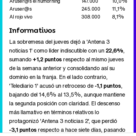
Aruser@s el humorning
147.000
10,0%
Aruser@s
245.000
11,1%
Al rojo vivo
308.000
8,1%
Informativos
La sobremesa del jueves dejó a 'Antena 3
noticias 1' como líder indiscutible con un
22,6%
,
sumando
+1,2 puntos
respecto al mismo jueves
de la semana anterior y consolidando así su
dominio en la franja. En el lado contrario,
'Telediario 1' acusó un retroceso de
-1,1 puntos
,
bajando del 14,6% al 13,5%, aunque mantiene
la segunda posición con claridad. El descenso
más llamativo en términos relativos lo
protagonizó 'Antena 3 noticias 2', que perdió
-3,1 puntos
respecto a hace siete días, pasando