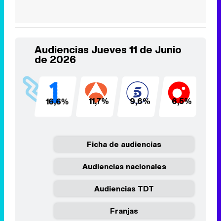
Audiencias Jueves 11 de Junio
de 2026
16,6%
11,7%
9,6%
6,5%
5
Ficha de audiencias
Audiencias nacionales
Audiencias TDT
Franjas