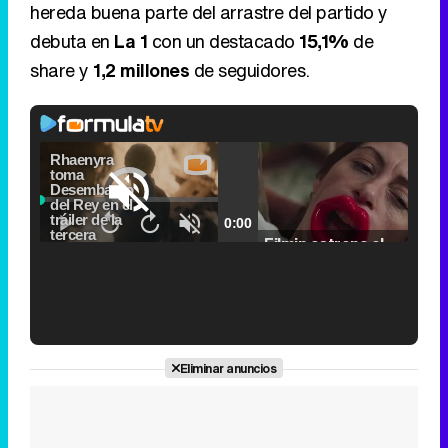
hereda buena parte del arrastre del partido y
debuta en
La 1
con un destacado
15,1%
de
share y
1,2 millones
de seguidores.
Video
Player
is
Loaded
:
loading.
0.00%
Picture-
Fullscr
Current
0:00
/
Duration
2:24
Remaining
-
2:24
in-
Pause
Unmute
Seek
Seek
Picture
Filmin estrena el tráiler de 'Millennial Mal', su nueva comedia universitaria de la mano de Lorena Iglesias
back
forward
20
30
seconds
seconds
Time
Time
'120 Minutos' celebra sus 2.000 programas en Telemadrid con un vídeo del día a día en la redacción
Eliminar anuncios