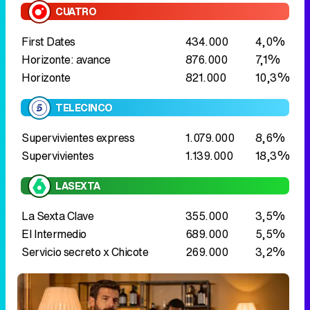
CUATRO
First Dates
434.000
4,0%
Horizonte: avance
876.000
7,1%
Horizonte
821.000
10,3%
TELECINCO
Supervivientes express
1.079.000
8,6%
Supervivientes
1.139.000
18,3%
LASEXTA
La Sexta Clave
355.000
3,5%
El Intermedio
689.000
5,5%
Servicio secreto x Chicote
269.000
3,2%