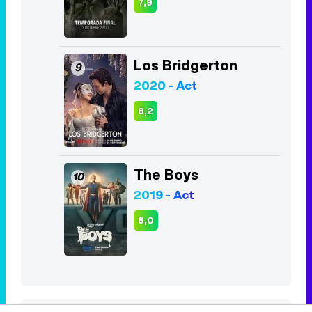
7,9
Los Bridgerton
9
2020 - Act
8,2
The Boys
10
2019 - Act
8,0