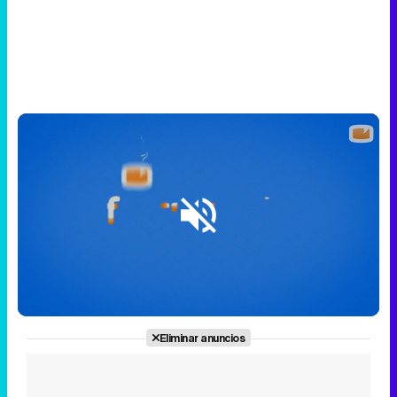
Loaded
:
16.26%
/
Unmute
Eliminar anuncios