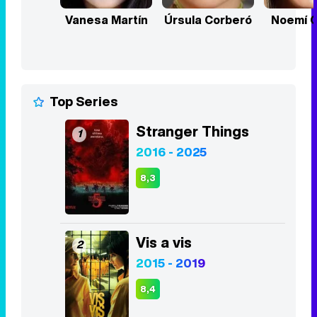
Vanesa Martín
Úrsula Corberó
Noemí G
Top Series
Stranger Things
1
2016 - 2025
8,3
Vis a vis
2
2015 - 2019
8,4