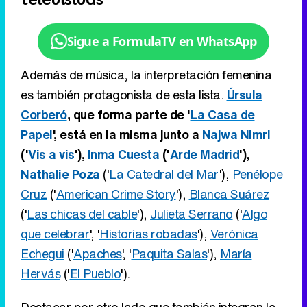
Sigue a FormulaTV en WhatsApp
Además de música, la interpretación femenina
es también protagonista de esta lista.
Úrsula
Corberó
, que forma parte de '
La Casa de
Papel
', está en la misma junto a
Najwa Nimri
('
Vis a vis
'),
Inma Cuesta
('
Arde Madrid
'),
Nathalie Poza
('
La Catedral del Mar
'),
Penélope
Cruz
('
American Crime Story
'),
Blanca Suárez
('
Las chicas del cable
'),
Julieta Serrano
('
Algo
que celebrar
', '
Historias robadas
'),
Verónica
Echegui
('
Apaches
', '
Paquita Salas
'),
María
Hervás
('
El Pueblo
').
Destacar por otro lado que también integran la