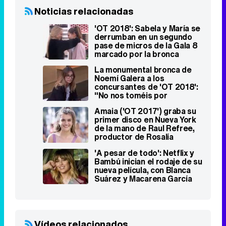
Noticias relacionadas
'OT 2018': Sabela y María se
derrumban en un segundo
pase de micros de la Gala 8
marcado por la bronca
La monumental bronca de
Noemí Galera a los
concursantes de 'OT 2018':
"No nos toméis por
gilipollas"
Amaia ('OT 2017') graba su
primer disco en Nueva York
de la mano de Raul Refree,
productor de Rosalía
'A pesar de todo': Netflix y
Bambú inician el rodaje de su
nueva película, con Blanca
Suárez y Macarena García
Vídeos relacionados