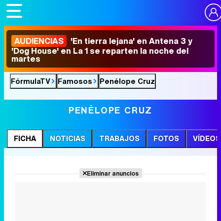
AUDIENCIAS
'En tierra lejana' en Antena 3 y
'Dog House' en La 1 se reparten la noche del
martes
FórmulaTV
Famosos
Penélope Cruz
PENÉLOPE CRUZ
FICHA
NOTICIAS
TRABAJOS
FOTOS
VÍDEOS
Eliminar anuncios