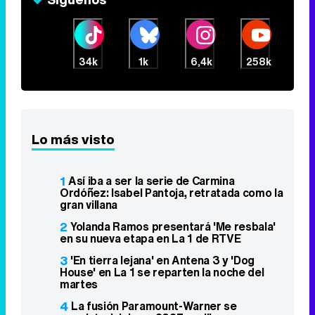
34k
1k
6,4k
258k
Lo más visto
1
Así iba a ser la serie de Carmina
Ordóñez: Isabel Pantoja, retratada como la
gran villana
2
Yolanda Ramos presentará 'Me resbala'
en su nueva etapa en La 1 de RTVE
3
'En tierra lejana' en Antena 3 y 'Dog
House' en La 1 se reparten la noche del
martes
4
La fusión Paramount-Warner se