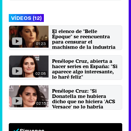
VÍDEOS (12)
El elenco de "Belle
Époque" se reencuentra
para censurar el
01:23
machismo de la industria
y recordar el éxito
22 de marzo 2022
Penélope Cruz, abierta a
hacer series en España: "Si
aparece algo interesante,
02:08
lo haré feliz"
17 de enero 2020
Penélope Cruz: "Si
Donatella me hubiera
dicho que no hiciera 'ACS
02:15
Versace' no lo habría
hecho"
5 de febrero 2018
Síguenos