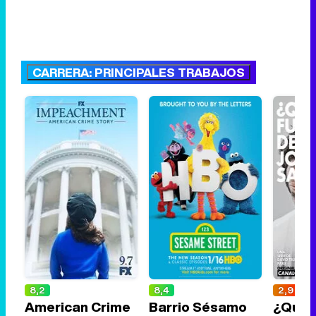
CARRERA: PRINCIPALES TRABAJOS
8,2
8,4
2,9
American Crime
Barrio Sésamo
¿Qué 