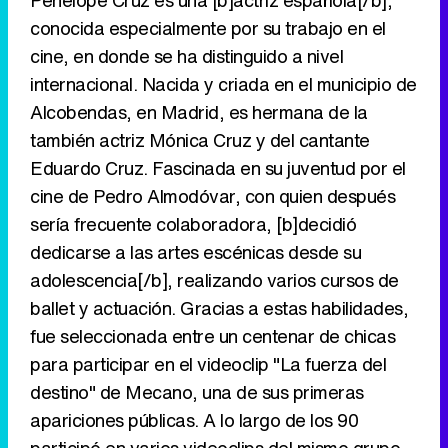
Penélope Cruz es una [b]actriz española[/b],
conocida especialmente por su trabajo en el
cine, en donde se ha distinguido a nivel
Tráiler de '33 días', la nueva serie de Atresplayer con Julián Villagrán y José Manuel Poga
internacional. Nacida y criada en el municipio de
Alcobendas, en Madrid, es hermana de la
también actriz Mónica Cruz y del cantante
Eduardo Cruz. Fascinada en su juventud por el
Tráiler en catalán de 'Ravalear', la nueva serie de HBO Max sobre los fondos buitre
cine de Pedro Almodóvar, con quien después
sería frecuente colaboradora, [b]decidió
dedicarse a las artes escénicas desde su
adolescencia[/b], realizando varios cursos de
Tráiler de la tercera temporada de 'The Walking Dead: Dead City' de AMC+
ballet y actuación. Gracias a estas habilidades,
fue seleccionada entre un centenar de chicas
para participar en el videoclip "La fuerza del
destino" de Mecano, una de sus primeras
Canción ganadora de Eurovisión 2026: DARA con "Bangaranga" por Bulgaria
apariciones públicas. A lo largo de los 90