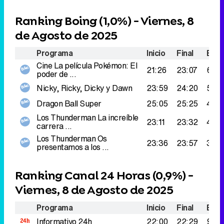
Ranking Boing (
1,0%
) - Viernes, 8
de Agosto de 2025
Programa
Inicio
Final
Espe
Cine
La película Pokémon: El
21:26
23:07
63.0
poder de ...
Nicky, Ricky, Dicky y Dawn
23:59
24:20
50.0
Dragon Ball Super
25:05
25:25
48.0
Los Thunderman
La increíble
23:11
23:32
46.0
carrera ...
Los Thunderman
Os
23:36
23:57
37.0
presentamos a los ...
Ranking Canal 24 Horas (
0,9%
) -
Viernes, 8 de Agosto de 2025
Programa
Inicio
Final
Espe
Informativo 24h
22:00
22:29
98.0