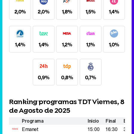
2,0%
2,0%
1,8%
1,5%
1,4%
1,4%
1,4%
1,2%
1,1%
1,0%
0,9%
0,8%
0,7%
Ranking programas TDT Viernes, 8
de Agosto de 2025
Programa
Inicio
Final
Espe
Emanet
15:00
16:30
336