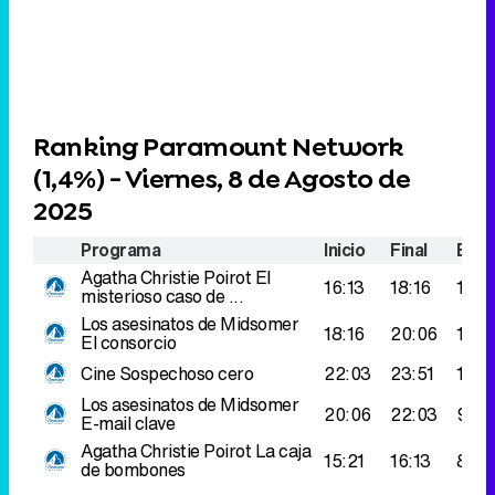
Ranking Paramount Network
(
1,4%
) - Viernes, 8 de Agosto de
2025
Programa
Inicio
Final
Espe
Agatha Christie Poirot
El
16:13
18:16
137.
misterioso caso de ...
Los asesinatos de Midsomer
18:16
20:06
128.
El consorcio
Cine
Sospechoso cero
22:03
23:51
121.
Los asesinatos de Midsomer
20:06
22:03
91.0
E-mail clave
Agatha Christie Poirot
La caja
15:21
16:13
87.0
de bombones