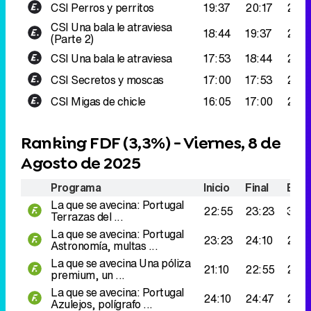
CSI
Perros y perritos
19:37
20:17
239
CSI
Una bala le atraviesa
18:44
19:37
221.
(Parte 2)
CSI
Una bala le atraviesa
17:53
18:44
218.
CSI
Secretos y moscas
17:00
17:53
216.
CSI
Migas de chicle
16:05
17:00
213.
Ranking FDF (
3,3%
) - Viernes, 8 de
Agosto de 2025
Programa
Inicio
Final
Espe
La que se avecina: Portugal
22:55
23:23
330
Terrazas del ...
La que se avecina: Portugal
23:23
24:10
275.
Astronomía, multas ...
La que se avecina
Una póliza
21:10
22:55
252
premium, un ...
La que se avecina: Portugal
24:10
24:47
231.
Azulejos, polígrafo ...