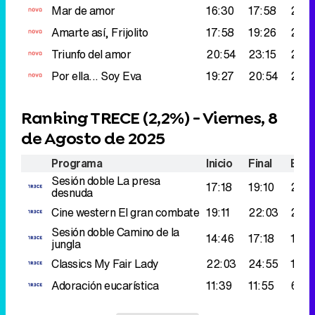
Mar de amor
16:30
17:58
279.
Amarte así, Frijolito
17:58
19:26
259
Triunfo del amor
20:54
23:15
242
Por ella... Soy Eva
19:27
20:54
200
Ranking TRECE (
2,2%
) - Viernes, 8
de Agosto de 2025
Programa
Inicio
Final
Espe
Sesión doble
La presa
17:18
19:10
242
desnuda
Cine western
El gran combate
19:11
22:03
234
Sesión doble
Camino de la
14:46
17:18
183.
jungla
Classics
My Fair Lady
22:03
24:55
140.
Adoración eucarística
11:39
11:55
65.0