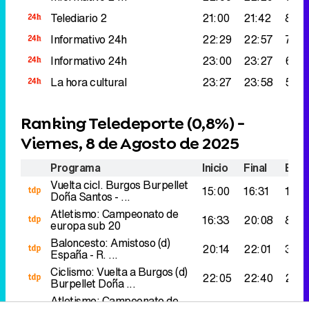
Telediario 2
21:00
21:42
81.0
Informativo 24h
22:29
22:57
77.0
Informativo 24h
23:00
23:27
68.0
La hora cultural
23:27
23:58
53.0
Ranking Teledeporte (
0,8%
) -
Viernes, 8 de Agosto de 2025
Programa
Inicio
Final
Espe
Vuelta cicl. Burgos
Burpellet
15:00
16:31
120.
Doña Santos - ...
Atletismo: Campeonato de
16:33
20:08
89.0
europa sub 20
Baloncesto: Amistoso (d)
20:14
22:01
38.0
España - R. ...
Ciclismo: Vuelta a Burgos (d)
22:05
22:40
27.0
Burpellet Doña ...
Atletismo: Campeonato de
22:41
26:29
26.0