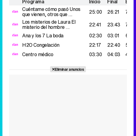
Programa
Inicio
Final
Espe
Cuéntame cómo pasó
Unos
25:00
26:21
73.0
que vienen, otros que ...
Los misterios de Laura
El
22:41
23:43
70.0
misterio del hombre ...
Ana y los 7
La boda
02:30
03:01
63.0
H2O
Congelación
22:17
22:40
53.0
Centro médico
03:30
04:03
46.0
Eliminar anuncios