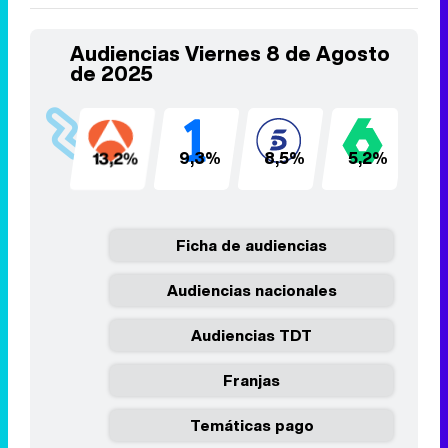
Audiencias Viernes 8 de Agosto
de 2025
13,2%
9,3%
8,5%
5,2%
4
Ficha de audiencias
Audiencias nacionales
Audiencias TDT
Franjas
Temáticas pago