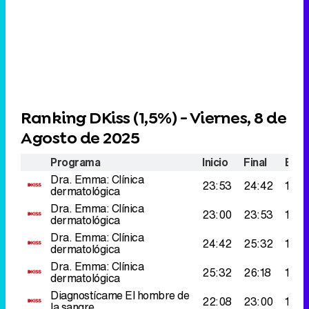
Ranking DKiss (
1,5%
) - Viernes, 8 de
Agosto de 2025
Programa
Inicio
Final
Espe
Dra. Emma: Clínica
23:53
24:42
146.
dermatológica
Dra. Emma: Clínica
23:00
23:53
130.
dermatológica
Dra. Emma: Clínica
24:42
25:32
107.
dermatológica
Dra. Emma: Clínica
25:32
26:18
105.
dermatológica
Diagnostícame
El hombre de
22:08
23:00
102.
la sangre ...