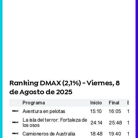
Ranking DMAX (
2,1%
) - Viernes, 8
de Agosto de 2025
Programa
Inicio
Final
Espe
Aventura en pelotas
15:10
16:05
177.
La isla del terror: Fortaleza de
24:14
25:48
152.
los osos
Camioneros de Australia
18:48
19:40
150.