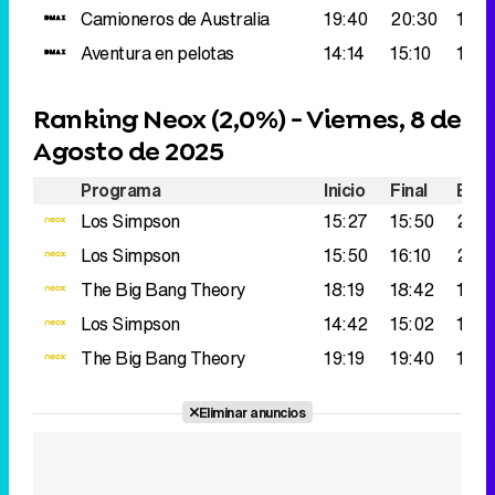
Camioneros de Australia
19:40
20:30
148.
Aventura en pelotas
14:14
15:10
148.
Ranking Neox (
2,0%
) - Viernes, 8 de
Agosto de 2025
Programa
Inicio
Final
Espe
Los Simpson
15:27
15:50
226
Los Simpson
15:50
16:10
207.
The Big Bang Theory
18:19
18:42
192.
Los Simpson
14:42
15:02
190.
The Big Bang Theory
19:19
19:40
187.
Eliminar anuncios