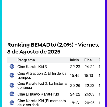
Ranking BEMADtv (
2,0%
) - Viernes,
8 de Agosto de 2025
Programa
Inicio
Final
Espe
Cine
Karate Kid 3
22:23
24:22
182.
Cine
Attraction 2. El fin de los
15:45
18:13
161.
tiempos
Cine
Karate Kid 2: La historia
20:26
22:23
159.
continúa
Cine
El nuevo Karate Kid
24:22
26:09
146.
Cine
Karate Kid (El momento
18:13
20:26
108.
de la verdad)