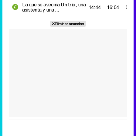
La que se avecina
Un trío, una
14:44
16:04
215.
asistenta y una ...
Eliminar anuncios