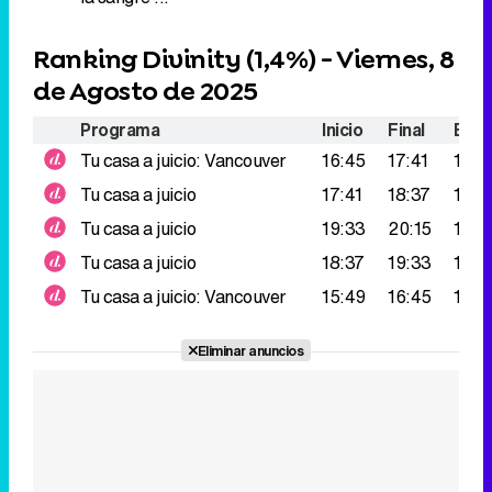
Ranking Divinity (
1,4%
) - Viernes, 8
de Agosto de 2025
Programa
Inicio
Final
Espe
Tu casa a juicio: Vancouver
16:45
17:41
145.
Tu casa a juicio
17:41
18:37
139.
Tu casa a juicio
19:33
20:15
124.
Tu casa a juicio
18:37
19:33
118.
Tu casa a juicio: Vancouver
15:49
16:45
104.
Eliminar anuncios