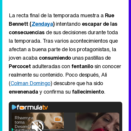
La recta final de la temporada muestra a
Rue
Bennett (
Zendaya
)
intentando
escapar de las
consecuencias
de sus decisiones durante toda
la temporada. Tras varios acontecimientos que
afectan a buena parte de los protagonistas, la
joven acaba
consumiendo
unas pastillas de
Percocet
adulteradas con
fentanilo
sin conocer
realmente su contenido. Poco después, Ali
(
Colman Domingo
) descubre que ha sido
envenenada
y confirma su
fallecimiento
.
Video
Player
is
Loaded
: