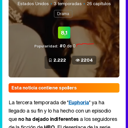
Estados Unidos
3 temporadas
26 capítulos
Drama
8,1
#0
de 0
Popularidad:
2.222
2204
Esta noticia contiene spoilers
La tercera temporada de
'
Euphoria
'
ya ha
llegado a su fin y lo ha hecho con un episodio
que
no ha dejado indiferentes
a los seguidores
de la ficción de
HBO
. El desenlace de la serie