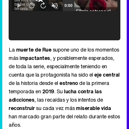
loading.
0.00%
Fullscreen
Current
0:00
/
Duration
2:24
Remaining
-
2:24
Pause
Unmute
Seek
Seek
Filmin estrena el tráiler de 'Millennial Mal', su nueva comedia universitaria de la mano de Lorena Iglesias
back
forward
20
30
seconds
seconds
Time
Time
'120 Minutos' celebra sus 2.000 programas en Telemadrid con un vídeo del día a día en la redacción
La
muerte de Rue
supone uno de los momentos
más
impactantes
, y posiblemente esperados,
de toda la serie, especialmente teniendo en
cuenta que la protagonista ha sido el
eje central
Tráiler de '33 días', la nueva serie de Atresplayer con Julián Villagrán y José Manuel Poga
de la historia desde el
estreno
de la primera
temporada en
2019
. Su
lucha contra las
adicciones
, las recaídas y los intentos de
reconstruir
su cada vez más
miserable vida
Tráiler en catalán de 'Ravalear', la nueva serie de HBO Max sobre los fondos buitre
han marcado gran parte del relato durante estos
años.