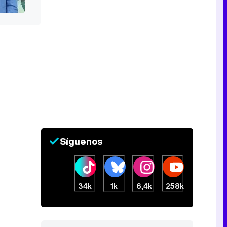
Síguenos
34k
1k
6,4k
258k