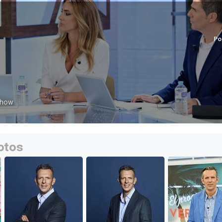
Po
Show
otos