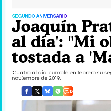
SEGUNDO ANIVERSARIO
Joaquín Prat
al día': "Mi 
tostada a 'Má
'Cuatro al día' cumple en febrero su s
noviembre de 2019.
6