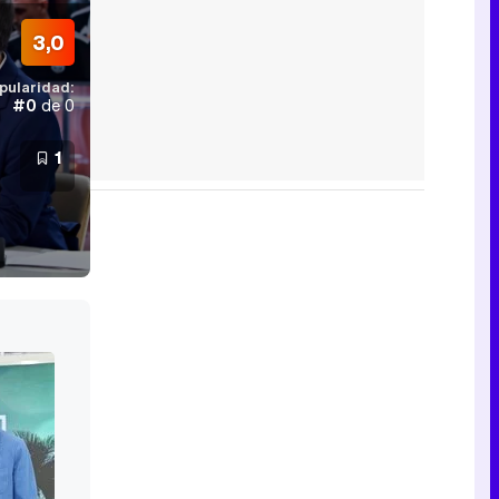
3,0
pularidad:
#0
de 0
1