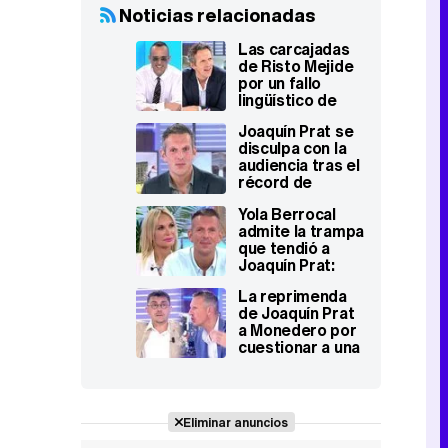
Noticias relacionadas
Las carcajadas
de Risto Mejide
por un fallo
lingüístico de
Joaquín Prat:
Joaquín Prat se
"¡Una vez que se
disculpa con la
equivoca!"
audiencia tras el
récord de
fallecidos por
Yola Berrocal
Covid-19
admite la trampa
que tendió a
Joaquín Prat:
"Fue una traición
La reprimenda
a tu confianza"
de Joaquín Prat
a Monedero por
cuestionar a una
reportera: "No
te lo voy a
permitir"
Eliminar anuncios