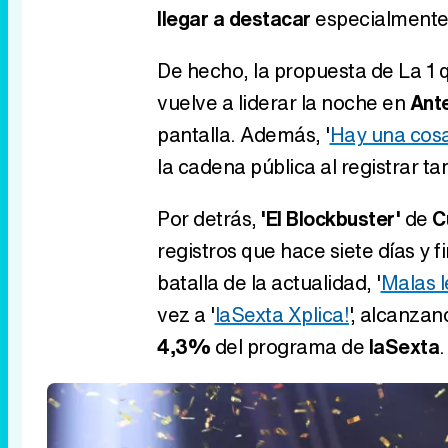
llegar a destacar
especialmente 
De hecho, la propuesta de La 1
vuelve a liderar la noche en
Ant
pantalla. Además, '
Hay una cosa
la cadena pública al registrar t
Por detrás,
'El Blockbuster'
de
C
registros que hace siete días y 
batalla de la actualidad, '
Malas 
vez a '
laSexta Xplica!
', alcanza
4,3%
del programa de
laSexta
.