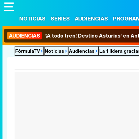
NOTICIAS
SERIES
AUDIENCIAS
PROGRA
AUDIENCIAS
'¡A todo tren! Destino Asturias' en An
FórmulaTV
Noticias
Audiencias
La 1 lidera graci