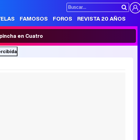
VELAS
FAMOSOS
FOROS
REVISTA 20 AÑOS
' pincha en Cuatro
ercibida