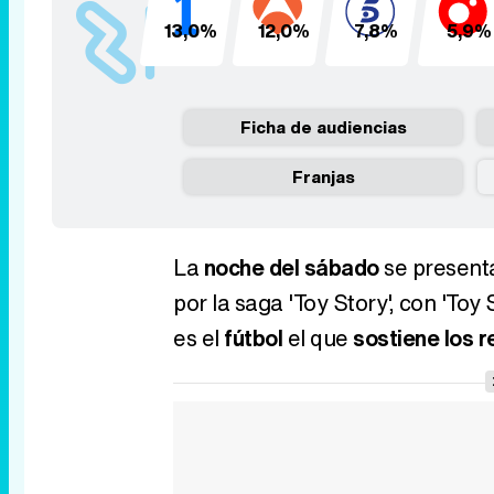
13,0%
12,0%
7,8%
5,9%
Ficha de audiencias
Franjas
La
noche del sábado
se presen
por la saga 'Toy Story', con 'Toy
es el
fútbol
el que
sostiene los r