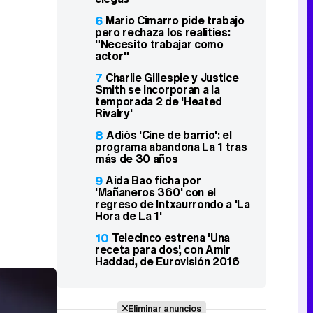
6
Mario Cimarro pide trabajo
pero rechaza los realities:
"Necesito trabajar como
actor"
7
Charlie Gillespie y Justice
Smith se incorporan a la
temporada 2 de 'Heated
Rivalry'
8
Adiós 'Cine de barrio': el
programa abandona La 1 tras
más de 30 años
9
Aida Bao ficha por
'Mañaneros 360' con el
regreso de Intxaurrondo a 'La
Hora de La 1'
10
Telecinco estrena 'Una
receta para dos', con Amir
Haddad, de Eurovisión 2016
Eliminar anuncios