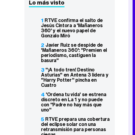
Lo más visto
1
RTVE confirma el salto de
Jesús Cintora a 'Mañaneros
360' y el nuevo papel de
Gonzalo Miró
2
Javier Ruiz se despide de
'Mañaneros 360': "Premien el
periodismo, castiguen la
basura"
3
"¡A todo tren! Destino
Asturias" en Antena 3 lidera y
"Harry Potter" pincha en
Cuatro
4
'Ordena tu vida' se estrena
discreto en La 1 y no puede
con "Padre no hay más que
uno"
5
RTVE prepara una cobertura
del eclipse solar con una
retransmisión para personas
ciegas