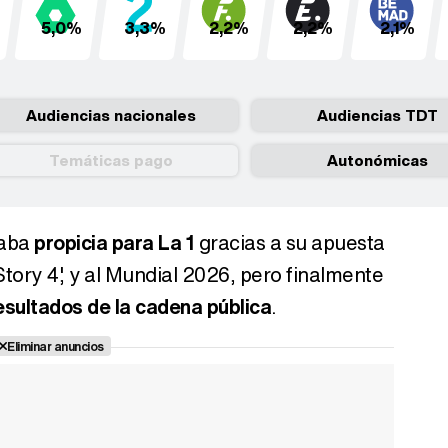
5,0%
3,3%
2,2%
2,2%
2,1%
Audiencias nacionales
Audiencias TDT
Temáticas pago
Autonómicas
taba
propicia para La 1
gracias a su apuesta
 Story 4', y al Mundial 2026, pero finalmente
esultados de la cadena pública
.
Eliminar anuncios