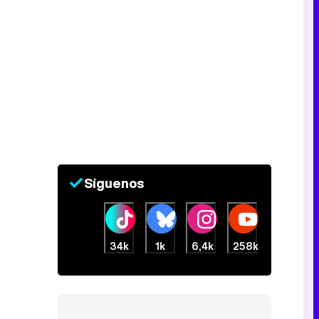
Síguenos
34k
1k
6,4k
258k