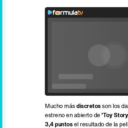
Rhaenyra toma Desembarco del Rey en el t
tercera temporada de 'La Casa del Dragón
P
V
Mucho más
discretos
son los da
estreno en abierto de
'Toy Story
3,4 puntos
el resultado de la p