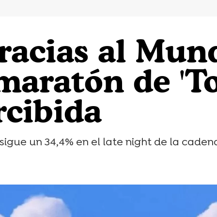
gracias al Mun
maratón de 'To
rcibida
sigue un 34,4% en el late night de la caden