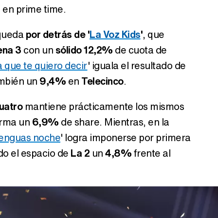
en prime time.
Tráiler en catalán de 'Ravalear', la nueva serie de HBO Max sobre los fondos buitre
 queda
por detrás de '
La Voz Kids
'
, que
ena 3
con un
sólido 12,2%
de cuota de
 que te quiero decir
' iguala el resultado de
ambién un
9,4%
en
Telecinco
.
Tráiler de la tercera temporada de 'The Walking Dead: Dead City' de AMC+
uatro
mantiene prácticamente los mismos
firma un
6,9%
de share. Mientras, en la
lenguas noche
'
logra imponerse por primera
Canción ganadora de Eurovisión 2026: DARA con "Bangaranga" por Bulgaria
ndo el espacio de
La 2
un
4,8%
frente al