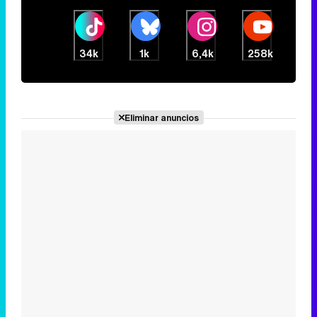
34k
1k
6,4k
258k
Eliminar anuncios