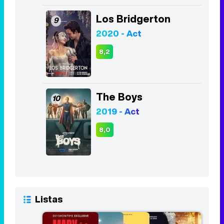
Los Bridgerton
9
2020 - Act
8,2
The Boys
10
2019 - Act
8,0
Listas