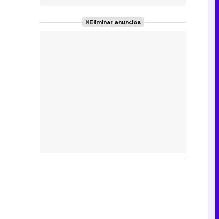
Story'), de las
acusaciones de
drogadicto
Eliminar anuncios