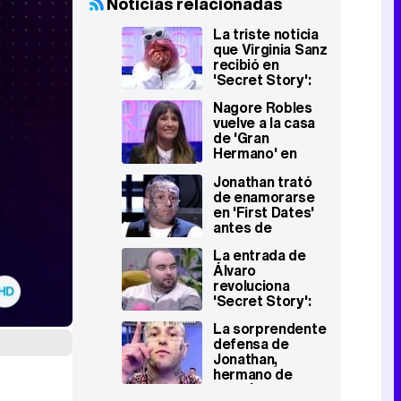
Noticias relacionadas
La triste noticia
que Virginia Sanz
recibió en
'Secret Story':
su abuela murió
Nagore Robles
tras su ingreso
vuelve a la casa
en el reality
de 'Gran
Hermano' en
'Secret Story':
Jonathan trató
"Me trae muy
de enamorarse
buenos
en 'First Dates'
recuerdos"
antes de
revolucionar
La entrada de
'Secret Story'
Álvaro
defendiendo a
revoluciona
su hermana
'Secret Story':
Insultos, robo
La sorprendente
con fuerza de su
defensa de
huevo e
Jonathan,
interrogatorios
hermano de
Cora ('Secret