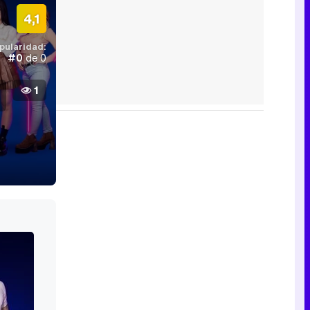
4,1
pularidad:
#0
de 0
1