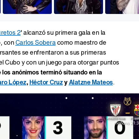
cretos 2
' alcanzó su primera gala en la
o, con
Carlos Sobera
como maestro de
rsantes se enfrentaron a sus primeras
el Cubo y con un juego para otorgar puntos
e los anónimos terminó situando en la
aro López
,
Héctor Cruz
y
Alatzne Mateos
.