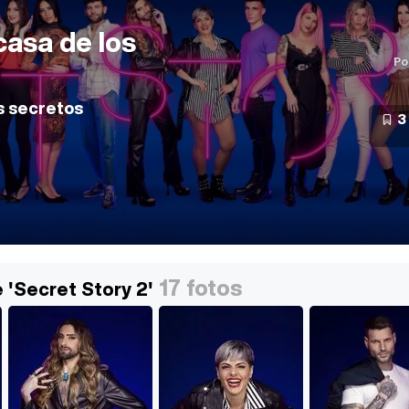
casa de los
Po
s secretos
3
17 fotos
 'Secret Story 2'