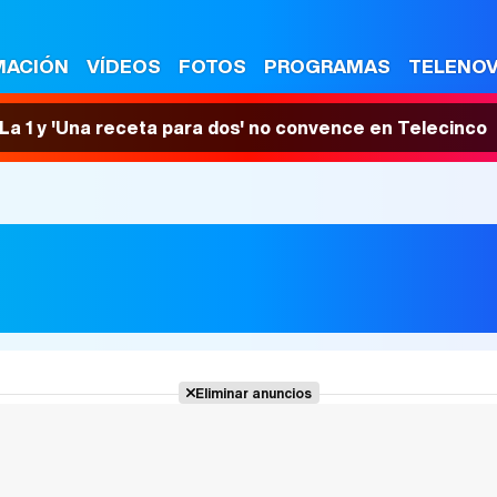
MACIÓN
VÍDEOS
FOTOS
PROGRAMAS
TELENO
n La 1 y 'Una receta para dos' no convence en Telecinco
Eliminar anuncios