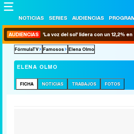
NOTICIAS
SERIES
AUDIENCIAS
PROGRA
AUDIENCIAS
'La voz del sol' lidera con un 12,2% e
FórmulaTV
Famosos
Elena Olmo
ELENA OLMO
FICHA
NOTICIAS
TRABAJOS
FOTOS