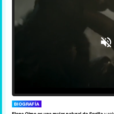
Loaded
:
25.30%
/
Unmute
BIOGRAFÍA
Elena Olmo es una mujer natural de Sevilla
y rel