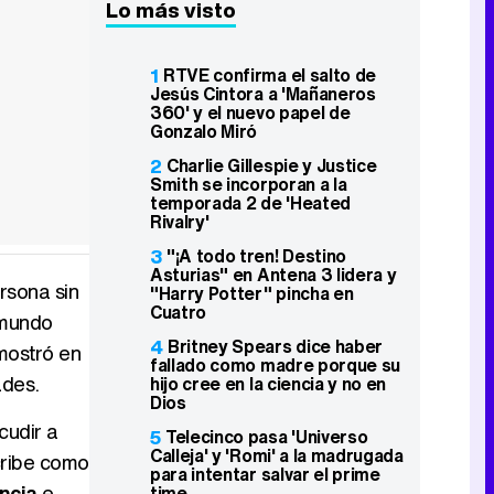
Lo más visto
1
RTVE confirma el salto de
Jesús Cintora a 'Mañaneros
360' y el nuevo papel de
Gonzalo Miró
2
Charlie Gillespie y Justice
Smith se incorporan a la
temporada 2 de 'Heated
Rivalry'
3
"¡A todo tren! Destino
Asturias" en Antena 3 lidera y
rsona sin
"Harry Potter" pincha en
Cuatro
 mundo
4
Britney Spears dice haber
 mostró en
fallado como madre porque su
ades.
hijo cree en la ciencia y no en
Dios
cudir a
5
Telecinco pasa 'Universo
Calleja' y 'Romi' a la madrugada
cribe como
para intentar salvar el prime
ncia
e
time