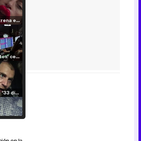
Filmin estrena el tráiler de 'Millennial Mal', su nueva comedia universitaria de la mano de Lorena Iglesias
'120 Minutos' celebra sus 2.000 programas en Telemadrid con un vídeo del día a día en la redacción
Tráiler de '33 días', la nueva serie de Atresplayer con Julián Villagrán y José Manuel Poga
Tráiler en catalán de 'Ravalear', la nueva serie de HBO Max sobre los fondos buitre
ión en la