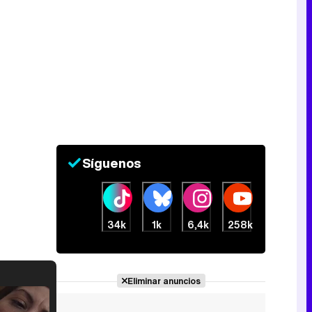
Síguenos
34k
1k
6,4k
258k
Eliminar anuncios