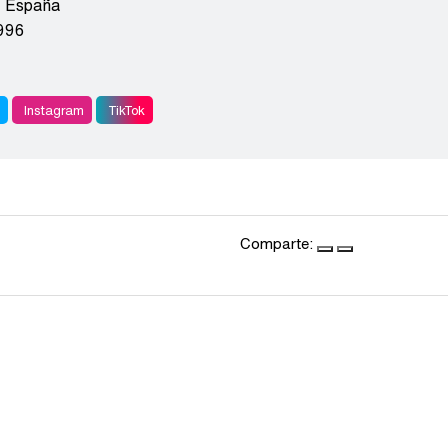
,
España
996
r
Instagram
TikTok
Comparte: