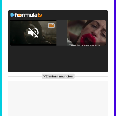
Loaded
:
25.30%
/
Unmute
Filmin estrena el tráiler de 'Millennial Mal', su nueva comedia universitaria de la mano de Lorena Iglesias
'120 Minutos' celebra sus 2.000 programas en Telemadrid con un vídeo del día a día en la redacción
Eliminar anuncios
Tráiler de '33 días', la nueva serie de Atresplayer con Julián Villagrán y José Manuel Poga