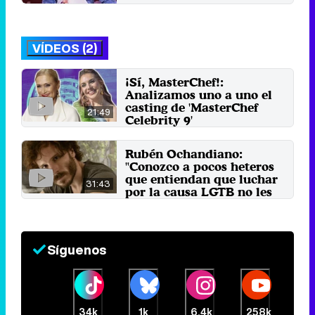
Martes 1 Octubre 2024 02:14
VÍDEOS (2)
¡Sí, MasterChef!:
Analizamos uno a uno el
casting de 'MasterChef
21:49
Celebrity 9'
23 de abril 2024
Rubén Ochandiano:
"Conozco a pocos heteros
que entiendan que luchar
31:43
por la causa LGTB no les
hace sospechosos"
28 de noviembre 2020
Síguenos
34k
1k
6,4k
258k