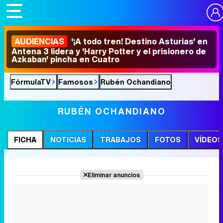
AUDIENCIAS
'¡A todo tren! Destino Asturias' en
Antena 3 lidera y 'Harry Potter y el prisionero de
Azkaban' pincha en Cuatro
FórmulaTV
Famosos
Rubén Ochandiano
RUBÉN OCHANDIANO
FICHA
NOTICIAS
TRABAJOS
FOTOS
VÍDEOS
Eliminar anuncios