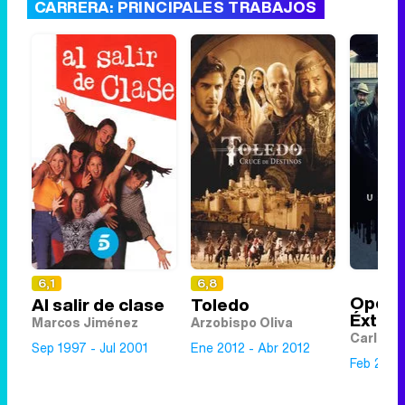
CARRERA: PRINCIPALES TRABAJOS
6,1
6,8
Opera
Al salir de clase
Toledo
Éxtasi
Marcos Jiménez
Arzobispo Oliva
Carlos
Sep 1997 - Jul 2001
Ene 2012 - Abr 2012
Feb 2019