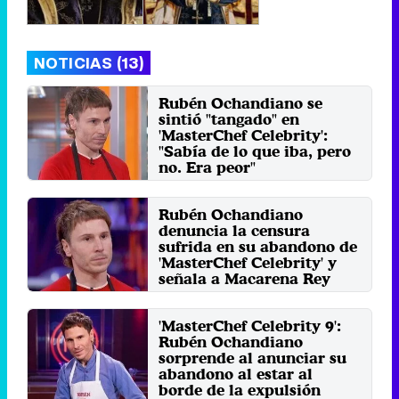
NOTICIAS (13)
Rubén Ochandiano se
sintió "tangado" en
'MasterChef Celebrity':
"Sabía de lo que iba, pero
no. Era peor"
Martes 8 Octubre 2024 17:22
Rubén Ochandiano
denuncia la censura
sufrida en su abandono de
'MasterChef Celebrity' y
señala a Macarena Rey
Martes 1 Octubre 2024 18:09
'MasterChef Celebrity 9':
Rubén Ochandiano
sorprende al anunciar su
abandono al estar al
borde de la expulsión