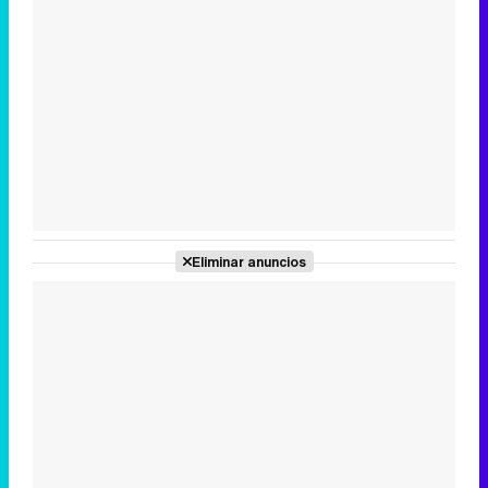
Tráiler en catalán de 'Ravalear', la nueva serie de HBO Max sobre los fondos buitre
Tráiler de la tercera temporada de 'The Walking Dead: Dead City' de AMC+
Eliminar anuncios
Canción ganadora de Eurovisión 2026: DARA con "Bangaranga" por Bulgaria