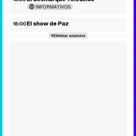
INFORMATIVOS
El show de Paz
16:00
Tráiler de '33 días', la nueva serie de Atresplayer con Julián Villagrán y José Manuel Poga
Eliminar anuncios
Tráiler en catalán de 'Ravalear', la nueva serie de HBO Max sobre los fondos buitre
Tráiler de la tercera temporada de 'The Walking Dead: Dead City' de AMC+
Canción ganadora de Eurovisión 2026: DARA con "Bangaranga" por Bulgaria