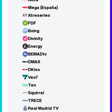
Mega (España)
Atreseries
FDF
Boing
Divinity
Energy
BEMADtv
DMAX
DKiss
Veo7
Ten
Squirrel
TRECE
Real Madrid TV