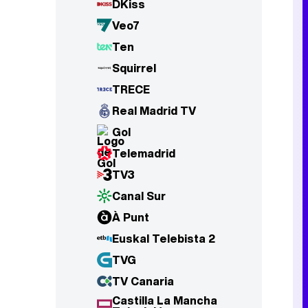
DKiss
Veo7
Ten
Squirrel
TRECE
Real Madrid TV
Gol
Telemadrid
TV3
Canal Sur
À Punt
Euskal Telebista 2
TVG
TV Canaria
Castilla La Mancha