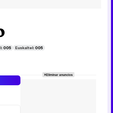
o
l:
005
Euskaltel:
005
Eliminar anuncios