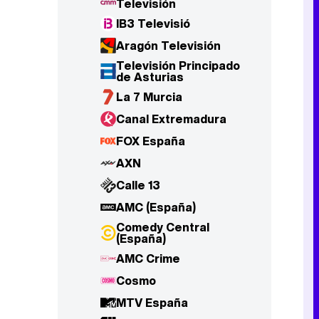
Televisión
IB3 Televisió
Aragón Televisión
Televisión Principado
de Asturias
La 7 Murcia
Canal Extremadura
FOX España
AXN
Calle 13
AMC (España)
Comedy Central
(España)
AMC Crime
Cosmo
MTV España