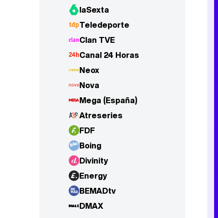
laSexta
Teledeporte
Clan TVE
Canal 24 Horas
Neox
Nova
Mega (España)
Atreseries
FDF
Boing
Divinity
Energy
BEMADtv
DMAX