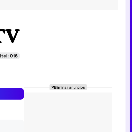
TV
ltel:
016
Eliminar anuncios