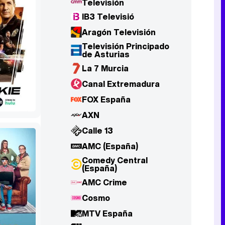
Televisión
IB3 Televisió
Aragón Televisión
Televisión Principado
de Asturias
La 7 Murcia
Canal Extremadura
FOX España
AXN
Calle 13
AMC (España)
Comedy Central
(España)
AMC Crime
Cosmo
MTV España