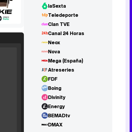
laSexta
Teledeporte
Clan TVE
Canal 24 Horas
Neox
Nova
Mega (España)
Atreseries
Filmin estrena el tráiler de 'Millennial Mal', su nueva comedia universitaria de la mano de Lorena Iglesias
FDF
Boing
Divinity
Energy
'120 Minutos' celebra sus 2.000 programas en Telemadrid con un vídeo del día a día en la redacción
BEMADtv
DMAX