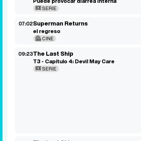
Puede provocar diarrea interna
SERIE
Superman Returns
07:02
el regreso
CINE
The Last Ship
09:23
T3 - Capítulo 4: Devil May Care
SERIE