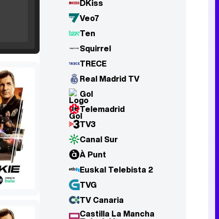
DKiss
Tráiler de '33 días', la nueva serie de Atresplayer con Julián Villagrán y José Manuel Poga
Veo7
Ten
Squirrel
TRECE
Tráiler en catalán de 'Ravalear', la nueva serie de HBO Max sobre los fondos buitre
Real Madrid TV
Gol
Telemadrid
TV3
Tráiler de la tercera temporada de 'The Walking Dead: Dead City' de AMC+
Canal Sur
À Punt
Euskal Telebista 2
Canción ganadora de Eurovisión 2026: DARA con "Bangaranga" por Bulgaria
TVG
TV Canaria
Castilla La Mancha