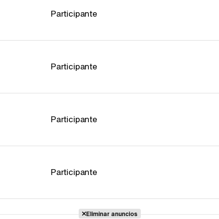
Participante
Participante
Participante
Participante
Eliminar anuncios