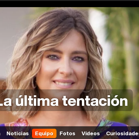
La última tentación
a
Noticias
Equipo
Fotos
Vídeos
Curiosidade