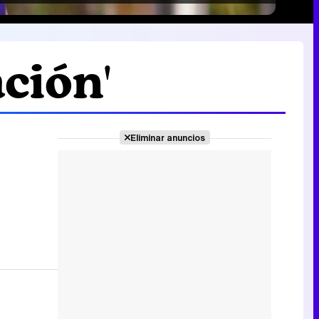
ción'
Eliminar anuncios