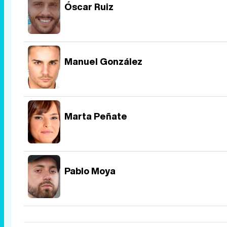
Óscar Ruiz
Manuel González
Marta Peñate
Pablo Moya