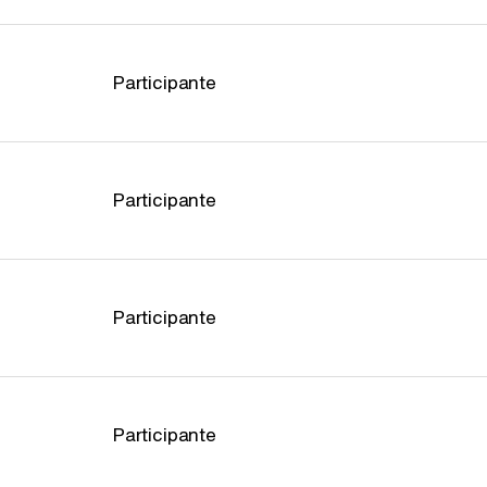
Participante
Participante
Participante
Participante