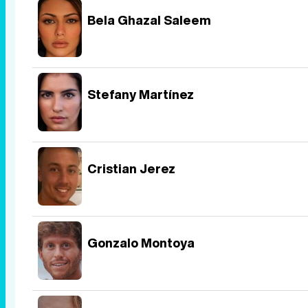
Bela Ghazal Saleem
Stefany Martínez
Cristian Jerez
Gonzalo Montoya