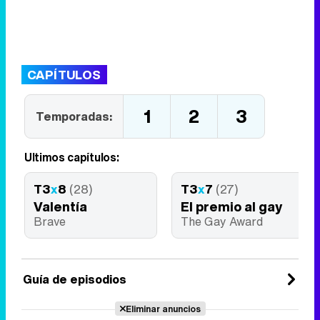
CAPÍTULOS
1
2
3
Temporadas:
Últimos capítulos:
T3
x
8
(28)
T3
x
7
(27)
Valentía
El premio al gay
Brave
The Gay Award
Guía de episodios
Eliminar anuncios