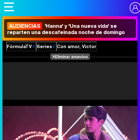
AUDIENCIAS
'Hanna' y 'Una nueva vida' se
reparten una descafeinada noche de domingo
FórmulaTV
Series
Con amor, Victor
Eliminar anuncios