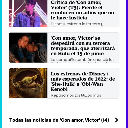
Crítica de 'Con amor,
Victor' (T3): Pierde el
rumbo en un adiós que no
le hace justicia
Disney+ estrena la tercera y
última temporada de la serie el 15
de junio.
'Con amor, Victor' se
Martes 14 Junio 2022 11:38
despedirá con su tercera
temporada, que aterrizará
en Hulu el 15 de junio
La compañía también anunció las
fechas de estreno de 'The Girl
From Plainville', la ...
Los estrenos de Disney+
Miércoles 9 Febrero 2022 03:35
más esperados de 2022: de
'She-Hulk' a 'Obi-Wan
Kenobi'
Repasamos los títulos más
destacados que llegarán a la
popular plataforma en los ...
Martes 4 Enero 2022 10:30
Todas las noticias de 'Con amor, Victor' (14)