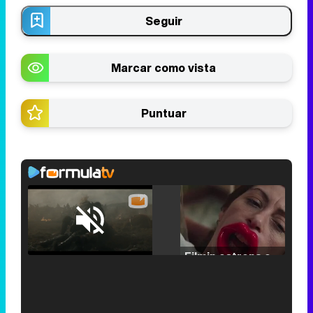
Seguir
Marcar como vista
Puntuar
Loaded
:
29.30%
/
Unmute
Filmin estrena el tráiler de 'Millennial Mal', su nueva comedia universitaria de la mano de Lorena Iglesias