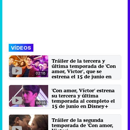
VÍDEOS
Tráiler de la tercera y
última temporada de 'Con
amor, Victor', que se
02:18
estrena el 15 de junio en
Disney+
La ficción adolescente, que
'Con amor, Víctor' estrena
amplía el universo de la película
su tercera y última
"Con amor, Simon", se ...
temporada al completo el
23 de mayo 2022
00:16
15 de junio en Disney+
En este desenlace, Victor decidirá
con quién quiere estar y quién
Tráiler de la segunda
quiere ser.
temporada de 'Con amor,
29 de abril 2022