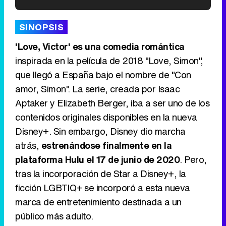
'120 Minutos' celebra sus 2.000 programas en Telemadrid con un vídeo del día a día en la redacción
SINOPSIS
'Love, Victor' es una comedia romántica
inspirada en la película de 2018 "Love, Simon",
que llegó a España bajo el nombre de "Con
Tráiler de '33 días', la nueva serie de Atresplayer con Julián Villagrán y José Manuel Poga
amor, Simon". La serie, creada por Isaac
Aptaker y Elizabeth Berger, iba a ser uno de los
contenidos originales disponibles en la nueva
Disney+. Sin embargo, Disney dio marcha
Tráiler en catalán de 'Ravalear', la nueva serie de HBO Max sobre los fondos buitre
atrás,
estrenándose finalmente en la
plataforma Hulu el 17 de junio de 2020
. Pero,
tras la incorporación de Star a Disney+, la
ficción LGBTIQ+ se incorporó a esta nueva
Tráiler de la tercera temporada de 'The Walking Dead: Dead City' de AMC+
marca de entretenimiento destinada a un
público más adulto.